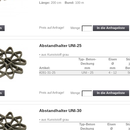
Länge:
200 cm
Bund:
100 m
Preis auf Anfrage!
ls
In die Anfrageliste
Menge:
Abstandhalter UNI-25
• aus Kunststoff grau
Typ- Beton-
Eisen
St
Deckung
Ø
Artikel:
mm
mm
Be
#281-31-25
UNI - 25
4 - 12
5
Preis auf Anfrage!
ls
In die Anfrageliste
Menge:
Abstandhalter UNI-30
• aus Kunststoff grau
Typ-Beton
Eisen
St
Deckung
Ø
j