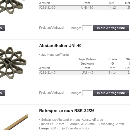
Artikel:
mm
mm
Beu
#281-31-30
UNI - 30
4 - 12
2
Preis auf Anfrage!
ls
In die Anfrageliste
Menge:
Abstandhalter UNI-40
• aus Kunststoff grau
Typ- Beton-
Eisen
St
Deckung
Ø
Artikel:
mm
mm
Be
#281-31-40
UNI - 40
5 - 14
1
Preis auf Anfrage!
ls
In die Anfrageliste
Menge:
Rohrspreize rauh RSR-22/26
• Schalungs-Abstandrohr aus Kunststoff grau
• Innen-Ø: 22 mm • Außen-Ø: 26 mm • Wandung: 2 mm
Länge:
200 cm (+ 2 cm Verschnitt)