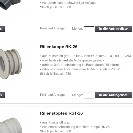
• Ausgleich nicht rechtwinkliger Auflage
Stück je Beutel:
500
Preis auf Anfrage!
ls
In die Anfrageliste
Menge:
Rillenkappe RK-26
• aus Kunststoff grau • für Außen-Ø 26 mm (u. a. RSR-22/26)
• wird beidseitig
auf
die Rohrspreize gesteckt
• erhöhte äußere Abdichtung im Beton durch Rillenform
• erhöhte innere Abdichtung durch Rillen-Stopfen RST-26
Stück je Beutel:
250
Preis auf Anfrage!
ls
In die Anfrageliste
Menge:
Rillenstopfen RST-26
• aus Kunststoff grau
• zur inneren Abdichtung der Rillen-Kappe RK 26
Stück je Beutel:
500