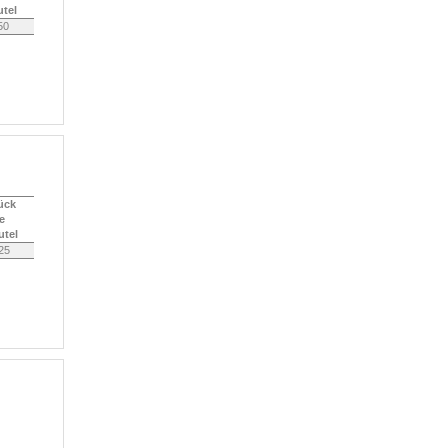
tel
50
ück
je
utel
25