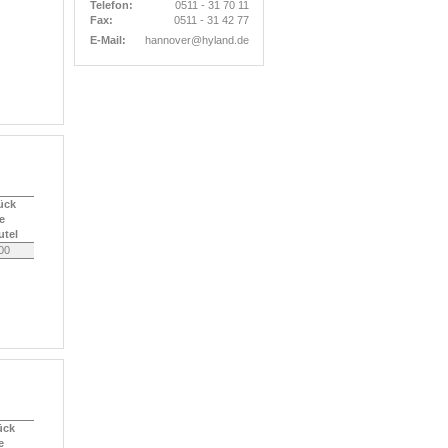
Telefon:
0511 - 31 70 11
Fax:
0511 - 31 42 77
E-Mail:
hannover@hyland.de
ück
je
utel
00
ück
e