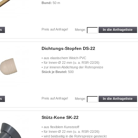
Bund:
50 m
Preis auf Anfrage!
ls
In die Anfrageliste
Menge:
Dichtungs-Stopfen DS-22
• aus elastischem Weich-PVC
• für Innen-Ø 22 mm (u. a. RSR-22/26)
• zur inneren Abdichtung der Rohrspreize
Stück je Beutel:
500
Preis auf Anfrage!
ls
In die Anfrageliste
Menge:
Stütz-Kone SK-22
• aus flexiblem Kunststoff
• für Innen-Ø 22 mm (u. a. RSR-22/26)
• wird beidseitig in die Rohrspreize gesteckt