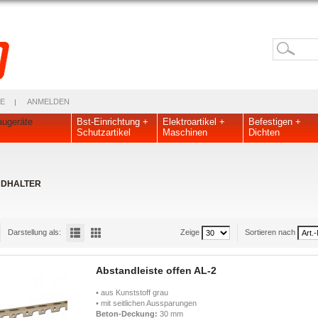
E
ANMELDEN
ugeräte
Bst-Einrichtung +
Elektroartikel +
Befestigen +
Schutzartikel
Maschinen
Dichten
DHALTER
Darstellung als:
Zeige
Sortieren nach
Abstandleiste offen AL-2
• aus Kunststoff grau
• mit seitlichen Aussparungen
Beton-Deckung:
30 mm