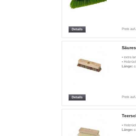
Preis auf
Details
Säure
• extra l
• Holzrück
Länge:
c
Preis auf
Details
Teersc
• Holzrück
Länge:
c