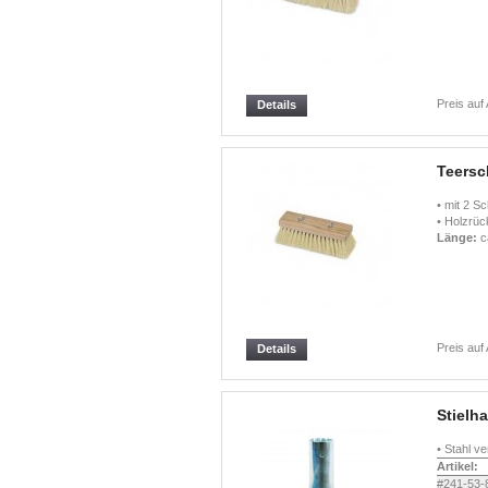
Preis auf
Details
Teersc
• mit 2 Sc
• Holzrüc
Länge:
c
Preis auf
Details
Stielh
• Stahl ve
Artikel:
#241-53-