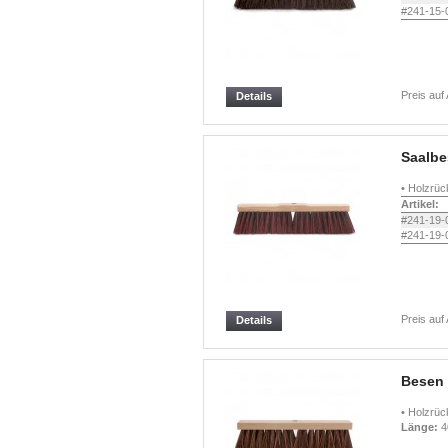
#241-15-
Preis auf
Details
Saalb
• Holzrück
Artikel:
#241-19-
#241-19-
Preis auf
Details
Besen 
• Holzrück
Länge:
4