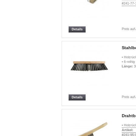
#241-77-
Preis auf
Details
Stahlb
• Holzrück
• 6-reihig
Länge:
3
Preis auf
Details
Drahtb
• Holzrüc
Artikel:
#241-95-