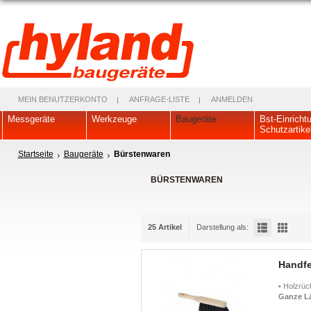
MEIN BENUTZERKONTO
ANFRAGE-LISTE
ANMELDEN
Messgeräte
Werkzeuge
Baugeräte
Bst-Einricht
Schutzartike
Startseite
Baugeräte
Bürstenwaren
BÜRSTENWAREN
25 Artikel
Darstellung als:
Handfe
• Holzrüc
Ganze L