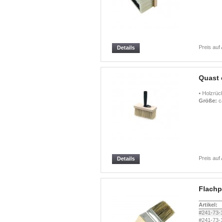
Preis auf
Details
Quast 
• Holzrüc
Größe:
c
Preis auf
Details
Flachp
Artikel:
#241-73-
#241-73-