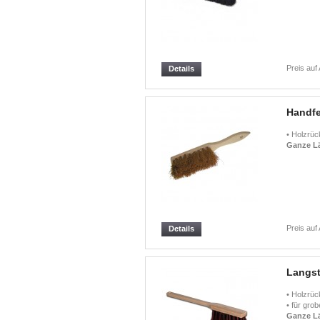
Preis auf
Details
Handf
• Holzrüc
Ganze L
Preis auf
Details
Langs
• Holzrüc
• für gro
Ganze L