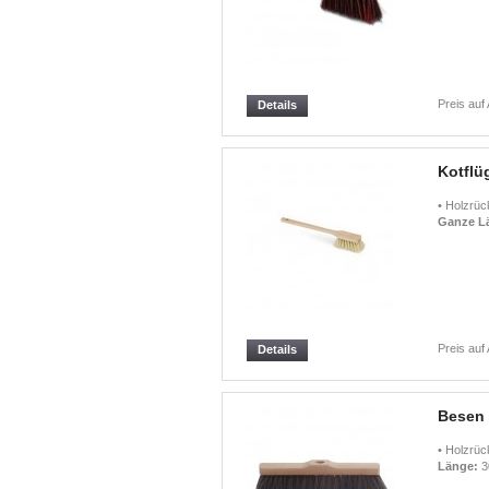
Preis auf
Details
Kotflü
• Holzrüc
Ganze L
Preis auf
Details
Besen
• Holzrück
Länge:
3