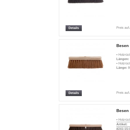
Preis auf
Details
Besen
• Holzrück
Längen:
•
Holzrück
Länge:
8
Preis auf
Details
Besen 
• Holzrück
Artikel:
#241-15-