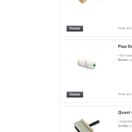
Preis auf
Details
Paar E
• für Fa
Breite:
ca
Preis auf
Details
Quast 
• Holzrüc
Größe:
c