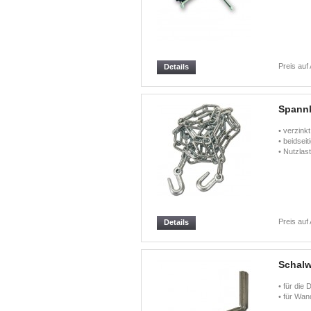
Preis auf
Details
Spannk
• verzinkt
• beidseit
• Nutzlas
Preis auf
Details
Schalw
• für die
• für Wan