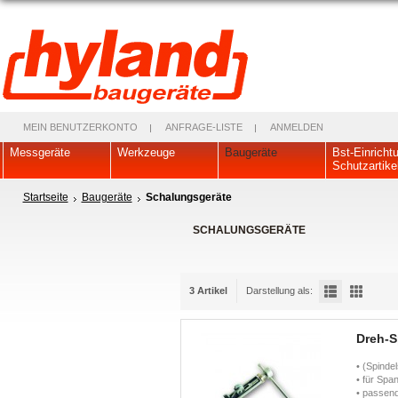
MEIN BENUTZERKONTO
ANFRAGE-LISTE
ANMELDEN
Messgeräte
Werkzeuge
Baugeräte
Bst-Einricht
Schutzartike
Startseite
Baugeräte
Schalungsgeräte
SCHALUNGSGERÄTE
3 Artikel
Darstellung als:
Dreh-
• (Spinde
• für Spa
• passend