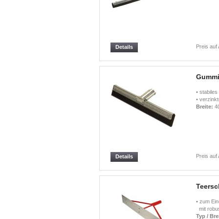
Preis auf
Details
Gummis
• stabiles
• verzinkt
Breite:
4
Preis auf
Details
Teersch
• zum Ein
mit robus
Typ / Bre