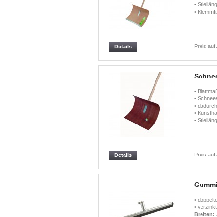
• Stiellä
• Klemmfi
Preis auf
Details
Schne
• Blattm
• Schnee
• dadurch
• Kunstha
• Stiellä
Preis auf
Details
Gummi
• doppel
• verzinkt
Breiten: