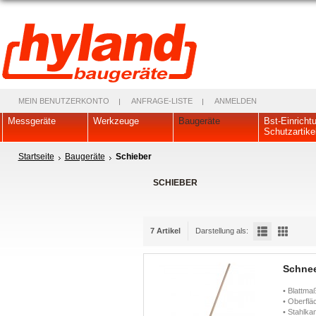
MEIN BENUTZERKONTO
ANFRAGE-LISTE
ANMELDEN
Messgeräte
Werkzeuge
Baugeräte
Bst-Einricht
Schutzartike
Startseite
Baugeräte
Schieber
SCHIEBER
7 Artikel
Darstellung als:
Schnee
• Blattm
• Oberflä
• Stahlka