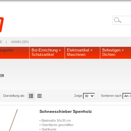
E
ANMELDEN
ugeräte
Bst-Einrichtung +
Elektroartikel +
Befestigen +
Schutzartikel
Maschinen
Dichten
ER
Darstellung als:
Zeige
Sortieren nach
Schneeschieber Sperrholz
• Blattmaße 50x35 cm
• Oberfläche geschliffen
• Stahlkante