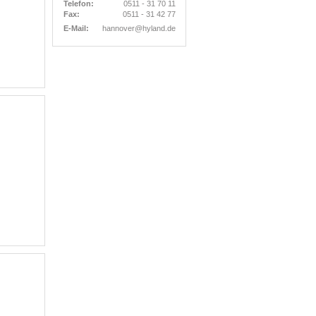
Telefon:
0511 - 31 70 11
Fax:
0511 - 31 42 77
E-Mail:
hannover@hyland.de