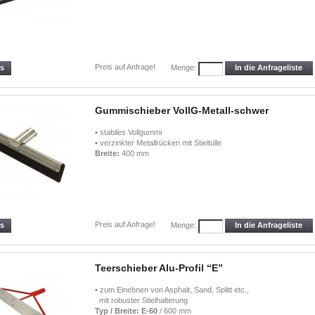
Preis auf Anfrage!
ls
In die Anfrageliste
Menge:
Gummischieber VollG-Metall-schwer
• stabiles Vollgummi
• verzinkter Metallrücken mit Stieltülle
Breite:
400 mm
Preis auf Anfrage!
ls
In die Anfrageliste
Menge:
Teerschieber Alu-Profil “E”
• zum Einebnen von Asphalt, Sand, Splitt etc.,
mit robuster Stielhalterung
Typ / Breite:
E-60
/ 600 mm