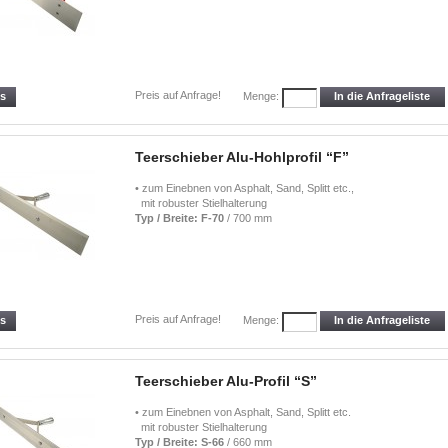
Preis auf Anfrage!
ls
In die Anfrageliste
Menge:
Teerschieber Alu-Hohlprofil “F”
• zum Einebnen von Asphalt, Sand, Splitt etc.,
mit robuster Stielhalterung
Typ / Breite: F-70
/ 700 mm
Preis auf Anfrage!
ls
In die Anfrageliste
Menge:
Teerschieber Alu-Profil “S”
• zum Einebnen von Asphalt, Sand, Splitt etc.
mit robuster Stielhalterung
Typ / Breite: S-66
/ 660 mm