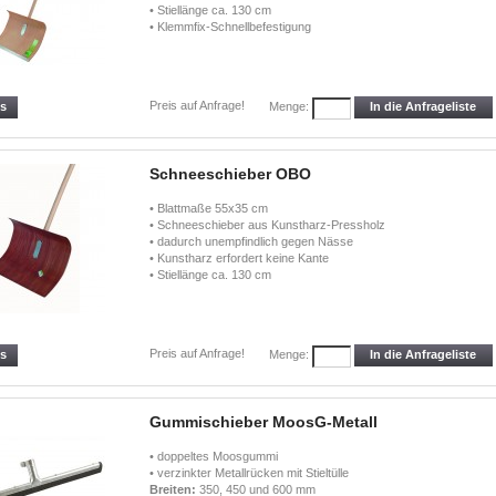
• Stiellänge ca. 130 cm
• Klemmfix-Schnellbefestigung
Preis auf Anfrage!
ls
In die Anfrageliste
Menge:
Schneeschieber OBO
• Blattmaße 55x35 cm
• Schneeschieber aus Kunstharz-Pressholz
• dadurch unempfindlich gegen Nässe
• Kunstharz erfordert keine Kante
• Stiellänge ca. 130 cm
Preis auf Anfrage!
ls
In die Anfrageliste
Menge:
Gummischieber MoosG-Metall
• doppeltes Moosgummi
• verzinkter Metallrücken mit Stieltülle
Breiten:
350, 450 und 600 mm