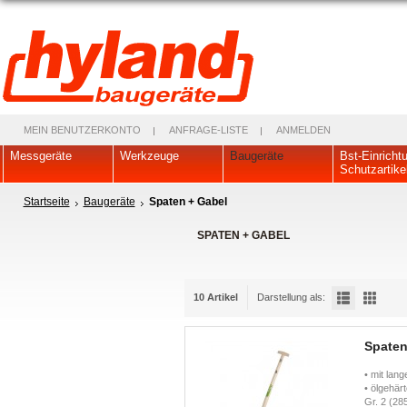
MEIN BENUTZERKONTO
ANFRAGE-LISTE
ANMELDEN
Messgeräte
Werkzeuge
Baugeräte
Bst-Einricht
Schutzartike
Startseite
Baugeräte
Spaten + Gabel
SPATEN + GABEL
10 Artikel
Darstellung als:
Spaten
• mit lan
• ölgehär
Gr. 2 (28