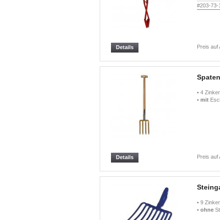
#203-73-
Preis auf
Details
Spaten
• 4 Zink
•
mit
Esch
Preis auf
Details
Steing
• 9 Zinke
•
ohne
St