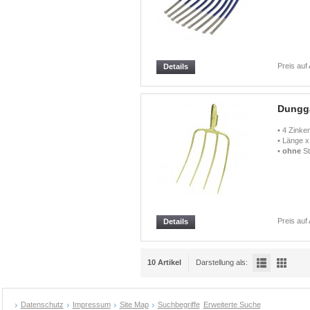
Preis auf
Details
Dungg
• 4 Zinke
• Länge x
•
ohne
St
Preis auf
Details
10 Artikel
Darstellung als:
Datenschutz
Impressum
Site Map
Suchbegriffe
Erweiterte Suche