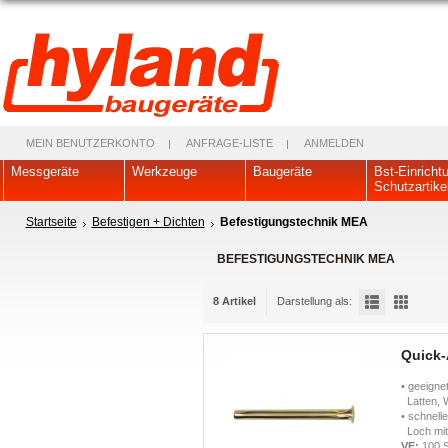
MEIN BENUTZERKONTO
ANFRAGE-LISTE
ANMELDEN
Messgeräte
Werkzeuge
Baugeräte
Bst-Einricht
Schutzartike
Startseite
Befestigen + Dichten
Befestigungstechnik MEA
BEFESTIGUNGSTECHNIK MEA
8 Artikel
Darstellung als:
Quick-
• geeigne
Latten, W
• schnell
Loch mit 
VE:
100 S