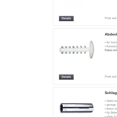
Preis auf
Details
Abdec
• für Ge
• Kunstst
Paket-Inh
Preis auf
Details
Schlag
• Stahl ve
• geringe
• Anker w
• für Befe
• ohne Z