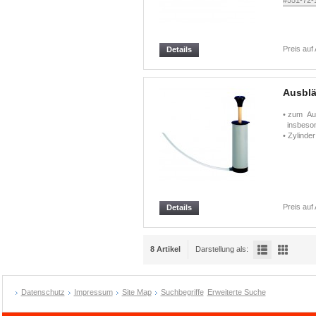
#551-72-
Preis auf
Details
Ausblä
• zum Au
insbesond
• Zylinde
Preis auf
Details
8 Artikel
Darstellung als:
Datenschutz
Impressum
Site Map
Suchbegriffe
Erweiterte Suche