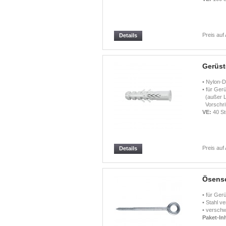
Preis auf
Details
Gerüs
• Nylon-D
• für Gerü
(außer L
Vorschri
VE:
40 St
Preis auf
Details
Ösens
• für Ge
• Stahl ve
• versch
Paket-Inh