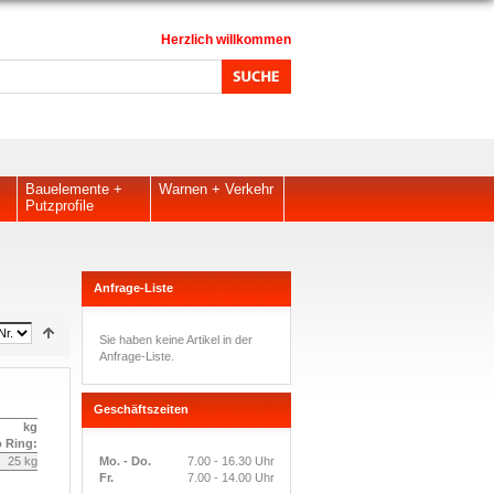
Herzlich willkommen
Bauelemente +
Warnen + Verkehr
Putzprofile
Anfrage-Liste
Sie haben keine Artikel in der
Anfrage-Liste.
Geschäftszeiten
kg
o Ring:
25 kg
Mo. - Do.
7.00 - 16.30 Uhr
Fr.
7.00 - 14.00 Uhr