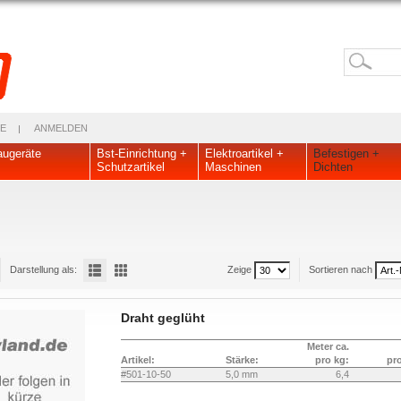
E
ANMELDEN
ugeräte
Bst-Einrichtung +
Elektroartikel +
Befestigen +
Schutzartikel
Maschinen
Dichten
Darstellung als:
Zeige
Sortieren nach
Draht geglüht
Meter ca.
Artikel:
Stärke:
pro kg:
pr
#501-10-50
5,0 mm
6,4