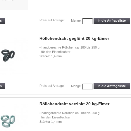
Preis auf Anfrage!
ls
In die Anfrageliste
Menge:
Röllchendraht geglüht 20 kg-Eimer
• handgerechte Röllchen ca. 180 bis 250 g
für den Eisenflechter
Stärke:
1,4 mm
Preis auf Anfrage!
ls
In die Anfrageliste
Menge:
Röllchendraht verzinkt 20 kg-Eimer
• handgerechte Röllchen ca. 180 bis 250 g
für den Eisenflechter
Stärke:
1,4 mm