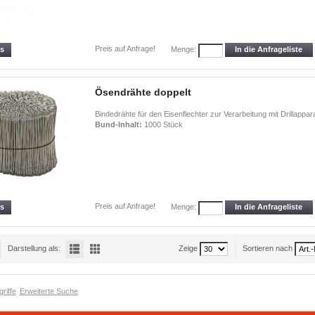
Preis auf Anfrage!
ls
In die Anfrageliste
Menge:
Ösendrähte doppelt
Bindedrähte für den Eisenflechter zur Verarbeitung mit Drillappara
Bund-Inhalt:
1000 Stück
Preis auf Anfrage!
ls
In die Anfrageliste
Menge:
Darstellung als:
Zeige
Sortieren nach
riffe
Erweiterte Suche