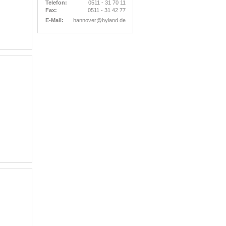
Telefon:
0511 - 31 70 11
Fax:
0511 - 31 42 77
E-Mail:
hannover@hyland.de