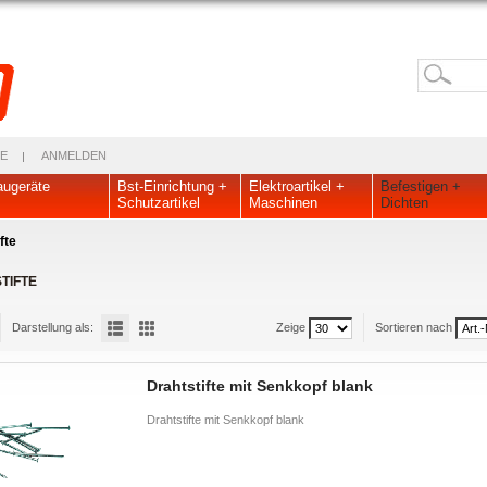
E
ANMELDEN
ugeräte
Bst-Einrichtung +
Elektroartikel +
Befestigen +
Schutzartikel
Maschinen
Dichten
fte
TIFTE
Darstellung als:
Zeige
Sortieren nach
Drahtstifte mit Senkkopf blank
Drahtstifte mit Senkkopf blank