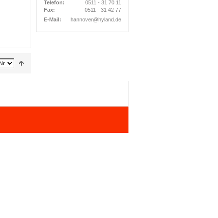
Telefon:
0511 - 31 70 11
Fax:
0511 - 31 42 77
E-Mail:
hannover@hyland.de