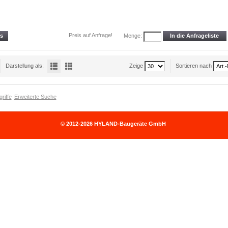
Preis auf Anfrage!
ls
In die Anfrageliste
Menge:
Darstellung als:
Zeige
Sortieren nach
riffe
Erweiterte Suche
© 2012-2026 HYLAND-Baugeräte GmbH