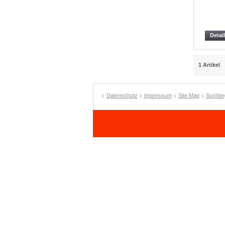
Detai
1 Artikel
Datenschutz
Impressum
Site Map
Suchbeg