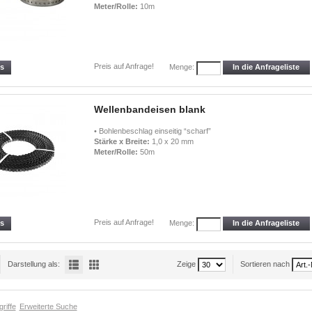
Meter/Rolle:
10m
Preis auf Anfrage!
ls
In die Anfrageliste
Menge:
Wellenbandeisen blank
• Bohlenbeschlag einseitig “scharf”
Stärke x Breite:
1,0 x 20 mm
Meter/Rolle:
50m
Preis auf Anfrage!
ls
In die Anfrageliste
Menge:
Darstellung als:
Zeige
Sortieren nach
riffe
Erweiterte Suche