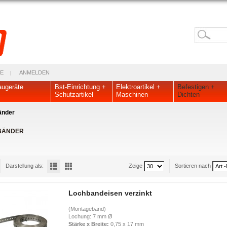
E
ANMELDEN
ugeräte
Bst-Einrichtung +
Elektroartikel +
Befestigen +
Schutzartikel
Maschinen
Dichten
änder
BÄNDER
Darstellung als:
Zeige
Sortieren nach
Lochbandeisen verzinkt
(Montageband)
Lochung: 7 mm Ø
Stärke x Breite:
0,75 x 17 mm