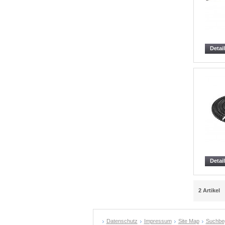
Detai
Detai
2 Artikel
Datenschutz
Impressum
Site Map
Suchbeg