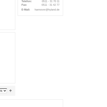
Telefon:
0511 - 31 70 11
Fax:
0511 - 31 42 77
E-Mail:
hannover@hyland.de