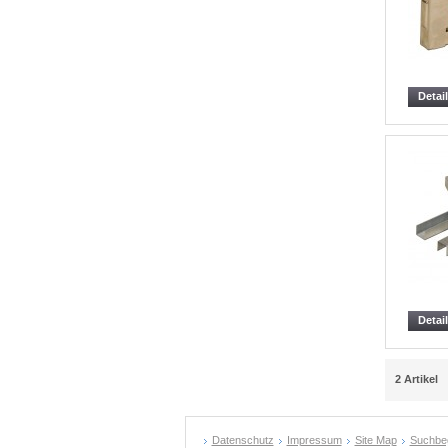
Detai
Detai
2 Artikel
Datenschutz
Impressum
Site Map
Suchbeg