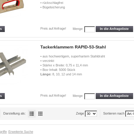
• rückschlagfrei
• Bügelsicherung
Preis auf Anfrage!
ls
In die Anfrageliste
Menge:
Tackerklammern RAPID-53-Stahl
• aus hochwertigem, superhartem Stahldraht
• verzinkt
• Stärke x Breite: 0,75 x 11,4 mm
• Box-Inhalt: 5000 Stück
Länge:
8, 10, 12 und 14 mm
Preis auf Anfrage!
ls
In die Anfrageliste
Menge:
Darstellung als:
Zeige
Sortieren nach
riffe
Erweiterte Suche