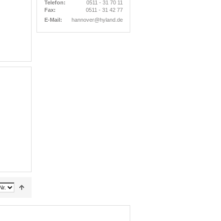
Telefon:
0511 - 31 70 11
Fax:
0511 - 31 42 77
E-Mail:
hannover@hyland.de