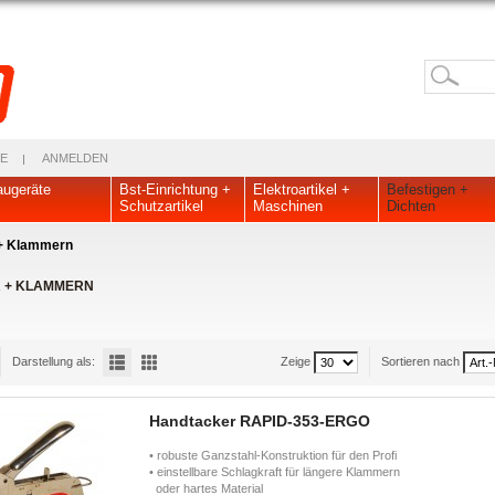
E
ANMELDEN
ugeräte
Bst-Einrichtung +
Elektroartikel +
Befestigen +
Schutzartikel
Maschinen
Dichten
+ Klammern
 + KLAMMERN
Darstellung als:
Zeige
Sortieren nach
Handtacker RAPID-353-ERGO
• robuste Ganzstahl-Konstruktion für den Profi
• einstellbare Schlagkraft für längere Klammern
oder hartes Material