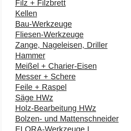
Filz + Filzbrett
Kellen
Bau-Werkzeuge
Fliesen-Werkzeuge
Zange, Nageleisen, Driller
Hammer
Meißel + Charier-Eisen
Messer + Schere
Feile + Raspel
Säge HWz
Holz-Bearbeitung HWz
Bolzen- und Mattenschneider
ELORA-Werkzeuge I