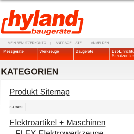
MEIN BENUTZERKONTO
ANFRAGE-LISTE
ANMELDEN
Messgeräte
Werkzeuge
Baugeräte
Bst-Einricht
Schutzartike
KATEGORIEN
Produkt Sitemap
8 Artikel
Elektroartikel + Maschinen
FLEX-Elektrowerkzeuge