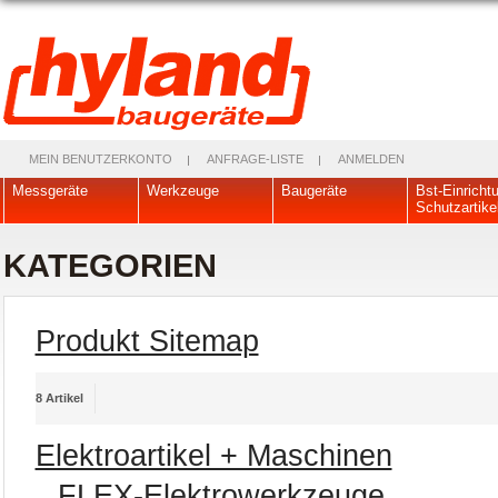
MEIN BENUTZERKONTO
ANFRAGE-LISTE
ANMELDEN
Messgeräte
Werkzeuge
Baugeräte
Bst-Einricht
Schutzartike
KATEGORIEN
Produkt Sitemap
8 Artikel
Elektroartikel + Maschinen
FLEX-Elektrowerkzeuge