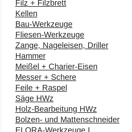
Filz + Filzbrett
Kellen
Bau-Werkzeuge
Fliesen-Werkzeuge
Zange, Nageleisen, Driller
Hammer
Meißel + Charier-Eisen
Messer + Schere
Feile + Raspel
Säge HWz
Holz-Bearbeitung HWz
Bolzen- und Mattenschneider
ELORA-Werkzeuge I