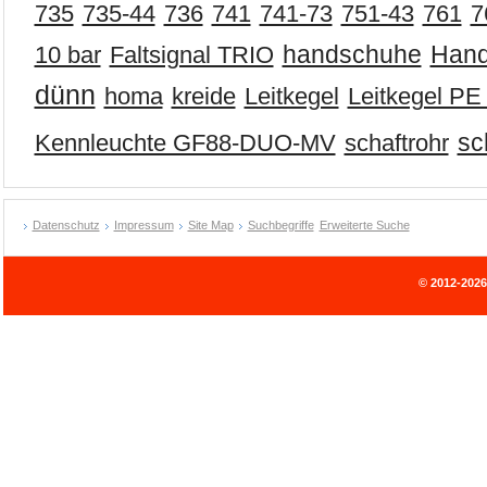
735
735-44
736
741
741-73
751-43
761
7
Han
10 bar
Faltsignal TRIO
handschuhe
dünn
homa
kreide
Leitkegel
Leitkegel PE 
Kennleuchte GF88-DUO-MV
schaftrohr
sc
Datenschutz
Impressum
Site Map
Suchbegriffe
Erweiterte Suche
© 2012-202