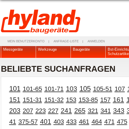
MEIN BENUTZERKONTO
ANFRAGE-LISTE
ANMELDEN
Messgeräte
Werkzeuge
Baugeräte
Bst-Einricht
Schutzartike
BELIEBTE SUCHANFRAGEN
101
105
103
101-65
101-71
105-51
107
151
151-31
151-32
153
153-85
157
161
203
265
343
207
223
227
241
321
341
401
41
375-57
403
433
461
464
471
475