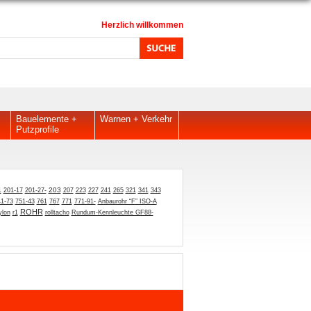
Herzlich willkommen
Bauelemente +
Warnen + Verkehr
Putzprofile
1
203
201-17
201-27-
207
223
227
241
265
321
341
343
1-73
751-43
761
767
771
771-91-
Anbaurohr “F” ISO-A
ROHR
ylon
r1
rolltacho
Rundum-Kennleuchte GF88-