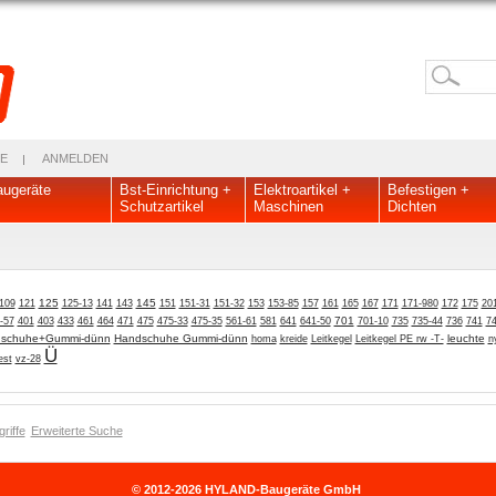
E
ANMELDEN
ugeräte
Bst-Einrichtung +
Elektroartikel +
Befestigen +
Schutzartikel
Maschinen
Dichten
121
125
145
20
109
125-13
141
143
151
151-31
151-32
153
153-85
157
161
165
167
171
171-980
172
175
701
-57
401
403
433
461
464
471
475
475-33
475-35
561-61
581
641
641-50
701-10
735
735-44
736
741
74
schuhe+Gummi-dünn
Handschuhe Gummi-dünn
leuchte
homa
kreide
Leitkegel
Leitkegel PE rw -T-
n
Ü
est
vz-28
riffe
Erweiterte Suche
© 2012-2026 HYLAND-Baugeräte GmbH