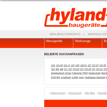
MEIN BENUTZERKONTO
ANFRAGE-LIST
Messgeräte
Werkzeuge
Ba
BELIEBTE SUCHANFRAGEN
101
105
101-65
101-71
103
105-51
107
107-67
107-95
353
365
369
371
372
372-83
373
373-29
375
375-41
375
Hand
betriebsdruck 10 bar
Faltsignal TRIO
handschuhe
DUO-MV
schaftrohr
schleif
spray
Stukkateur-Spachtel
t
Datenschutz
Impressum
Site Map
Suchbeg