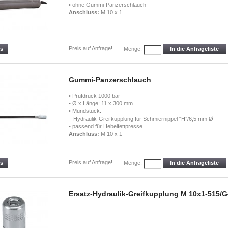
• ohne Gummi-Panzerschlauch
Anschluss:
M 10 x 1
Preis auf Anfrage!
ls
In die Anfrageliste
Menge:
Gummi-Panzerschlauch
• Prüfdruck 1000 bar
• Ø x Länge: 11 x 300 mm
• Mundstück:
Hydraulik-Greifkupplung für Schmiernippel “H”/6,5 mm Ø
• passend für Hebelfettpresse
Anschluss:
M 10 x 1
Preis auf Anfrage!
ls
In die Anfrageliste
Menge:
Ersatz-Hydraulik-Greifkupplung M 10x1-515/G