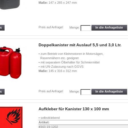
Maße:
147 x 265 x 247 mm
Preis auf Anfrage!
ls
In die Anfrageliste
Menge:
Doppelkanister mit Auslauf 5,5 und 3,0 Ltr.
• zum Betrieb von Kleinmotoren in Motorsägen,
Rasenmähern etc. geeignet
• mit separatem Ölbehälter für Schmiermittel
• mit UN-Zulassung nach GGVS
Maße:
145 x 316 x 312 mm
Preis auf Anfrage!
ls
In die Anfrageliste
Menge:
Aufkleber für Kanister 130 x 100 mm
• selbstklebend
Artikel:
#343-19-1202