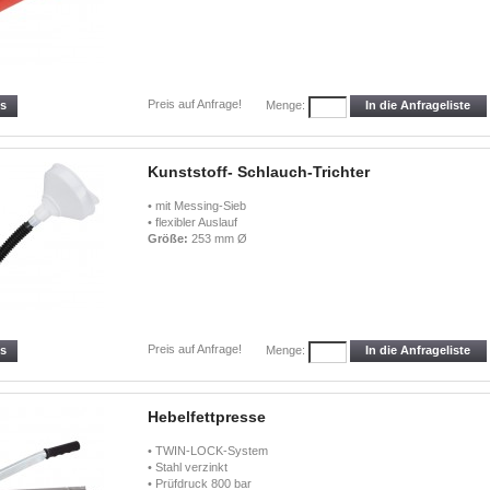
Preis auf Anfrage!
ls
In die Anfrageliste
Menge:
Kunststoff- Schlauch-Trichter
• mit Messing-Sieb
• flexibler Auslauf
Größe:
253 mm Ø
Preis auf Anfrage!
ls
In die Anfrageliste
Menge:
Hebelfettpresse
• TWIN-LOCK-System
• Stahl verzinkt
• Prüfdruck 800 bar