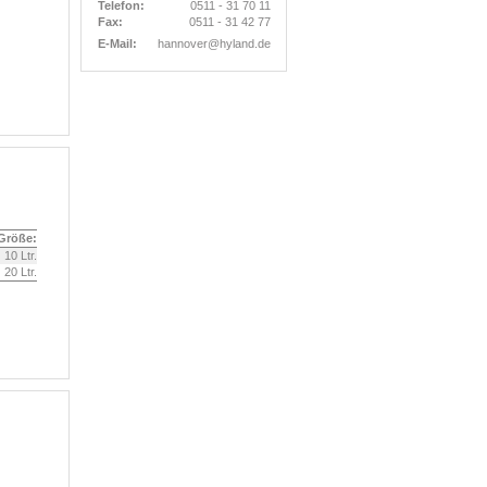
Telefon:
0511 - 31 70 11
Fax:
0511 - 31 42 77
E-Mail:
hannover@hyland.de
Größe:
10 Ltr.
20 Ltr.