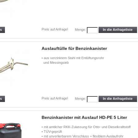
Preis auf Anfrage!
ls
In die Anfrageliste
Menge:
Auslauftülle für Benzinkanister
• aus verzinktem Stahl mit Entlüftungsrohr
und Messingsieb
Preis auf Anfrage!
ls
In die Anfrageliste
Menge:
Benzinkanister mit Auslauf HD-PE 5 Liter
• mit amtlicher RKK-Zulassung für Otto- und Dieselkraftstoff
• TÜV-geprüft
• mit unverlierbarem Verschluss + flexiblem Auslaufrohr