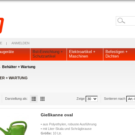
E
ANMELDEN
ugeräte
Bst-Einrichtung +
Elektroartikel +
Befestigen +
Schutzartikel
Maschinen
Dichten
Behälter + Wartung
ER + WARTUNG
Darstellung als:
Zeige
Sortieren nach
Gießkanne oval
• aus Polyethylen, robuste Ausführung
• mit Liter-Skala und Schrägbrause
Größe:
10 Ltr.