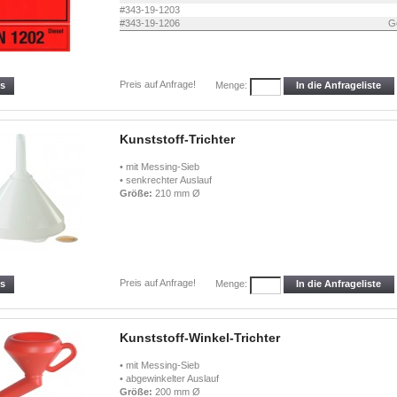
#343-19-1203
#343-19-1206
G
Preis auf Anfrage!
ls
In die Anfrageliste
Menge:
Kunststoff-Trichter
• mit Messing-Sieb
• senkrechter Auslauf
Größe:
210 mm Ø
Preis auf Anfrage!
ls
In die Anfrageliste
Menge:
Kunststoff-Winkel-Trichter
• mit Messing-Sieb
• abgewinkelter Auslauf
Größe:
200 mm Ø