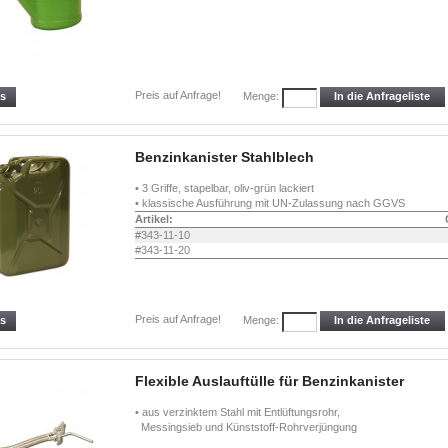
Preis auf Anfrage!
ls
In die Anfrageliste
Menge:
Benzinkanister Stahlblech
• 3 Griffe, stapelbar, oliv-grün lackiert
• klassische Ausführung mit UN-Zulassung nach GGVS
Artikel:
#343-11-10
#343-11-20
Preis auf Anfrage!
ls
In die Anfrageliste
Menge:
Flexible Auslauftülle für Benzinkanister
• aus verzinktem Stahl mit Entlüftungsrohr,
Messingsieb und Künststoff-Rohrverjüngung