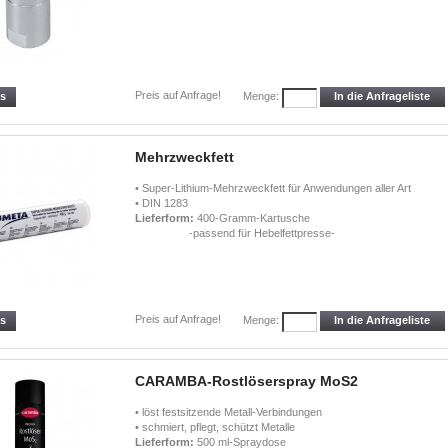
Preis auf Anfrage!
ls
In die Anfrageliste
Menge:
Mehrzweckfett
• Super-Lithium-Mehrzweckfett für Anwendungen aller Art
• DIN 1283
Lieferform:
400-Gramm-Kartusche
-passend für Hebelfettpresse-
Preis auf Anfrage!
ls
In die Anfrageliste
Menge:
CARAMBA-Rostlöserspray MoS2
• löst festsitzende Metall-Verbindungen
• schmiert, pflegt, schützt Metalle
Lieferform:
500 ml-Spraydose