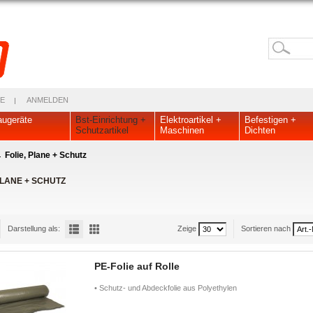
E
ANMELDEN
ugeräte
Bst-Einrichtung +
Elektroartikel +
Befestigen +
Schutzartikel
Maschinen
Dichten
Folie, Plane + Schutz
PLANE + SCHUTZ
Darstellung als:
Zeige
Sortieren nach
PE-Folie auf Rolle
• Schutz- und Abdeckfolie aus Polyethylen