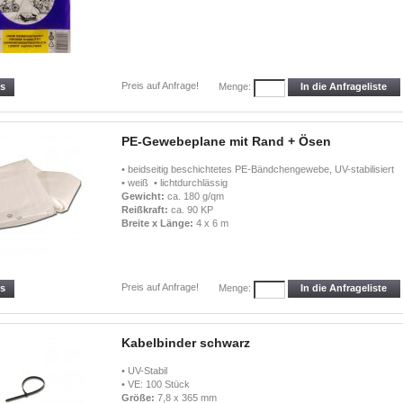
Preis auf Anfrage!
ls
In die Anfrageliste
Menge:
PE-Gewebeplane mit Rand + Ösen
• beidseitig beschichtetes PE-Bändchengewebe, UV-stabilisiert
• weiß • lichtdurchlässig
Gewicht:
ca. 180 g/qm
Reißkraft:
ca. 90 KP
Breite x Länge:
4 x 6 m
Preis auf Anfrage!
ls
In die Anfrageliste
Menge:
Kabelbinder schwarz
• UV-Stabil
• VE: 100 Stück
Größe:
7,8 x 365 mm