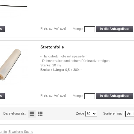
Preis auf Anfrage!
ls
In die Anfrageliste
Menge:
Stretchfolie
• Handstretchfolie mit speziellem
Dehnverhalten und hohem Rückstellvermögen
Stärke:
20 my
Breite x Länge:
0,5 x 300 m
Preis auf Anfrage!
ls
In die Anfrageliste
Menge:
Darstellung als:
Zeige
Sortieren nach
riffe
Erweiterte Suche