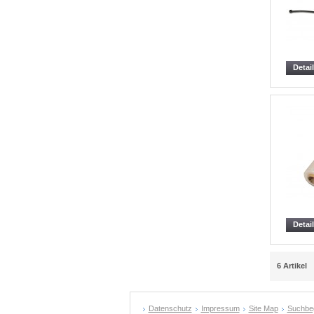
Detai
Detai
6 Artikel
Datenschutz
Impressum
Site Map
Suchbeg