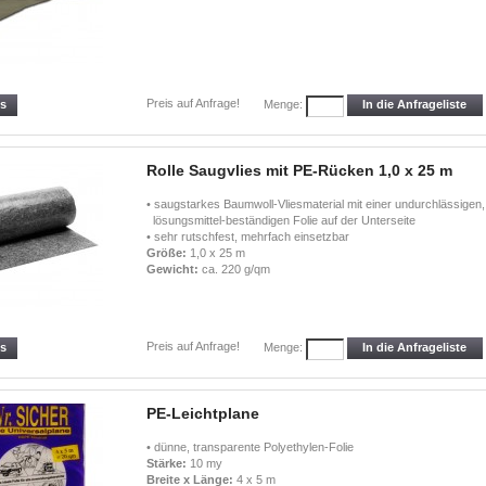
Preis auf Anfrage!
ls
In die Anfrageliste
Menge:
Rolle Saugvlies mit PE-Rücken 1,0 x 25 m
• saugstarkes Baumwoll-Vliesmaterial mit einer undurchlässigen,
lösungsmittel-beständigen Folie auf der Unterseite
• sehr rutschfest, mehrfach einsetzbar
Größe:
1,0 x 25 m
Gewicht:
ca. 220 g/qm
Preis auf Anfrage!
ls
In die Anfrageliste
Menge:
PE-Leichtplane
• dünne, transparente Polyethylen-Folie
Stärke:
10 my
Breite x Länge:
4 x 5 m