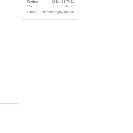
Telefon:
0511 - 31 70 11
Fax:
0511 - 31 42 77
E-Mail:
hannover@hyland.de