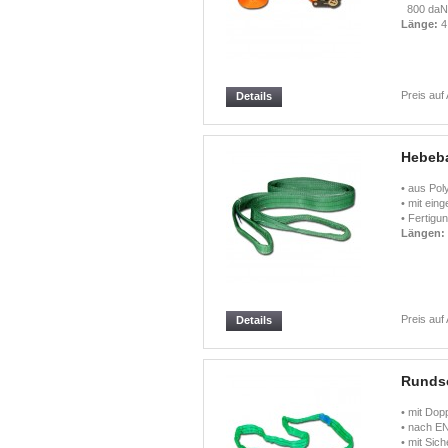
800 daN 
Länge:
4
Preis auf
Details
Hebeba
• aus Pol
• mit ein
• Fertigu
Längen:
Preis auf
Details
Runds
• mit Dop
• nach E
• mit Sic