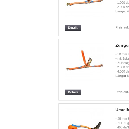
1.000 da
2.000 da
Länge:
4,
Preis auf
Details
Zurrgur
• 50 mm B
• mit Spi
• Zulässig
2.000 da
4.000 da
Länge:
8,
Preis auf
Details
Umreif
• 25 mm B
• Zul. Zug
400 daN 