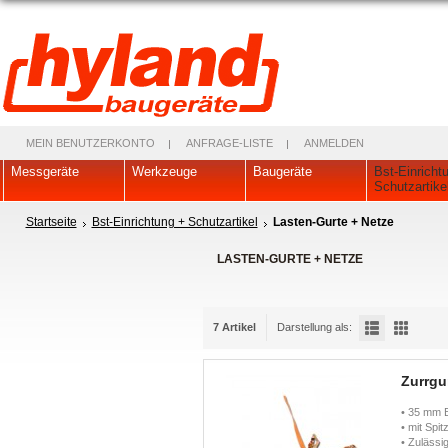
MEIN BENUTZERKONTO
ANFRAGE-LISTE
ANMELDEN
Messgeräte
Werkzeuge
Baugeräte
Bst-Einricht
Schutzartike
Startseite
Bst-Einrichtung + Schutzartikel
Lasten-Gurte + Netze
LASTEN-GURTE + NETZE
7 Artikel
Darstellung als:
Zurrgur
• 35 mm B
• mit Spi
• Zulässig