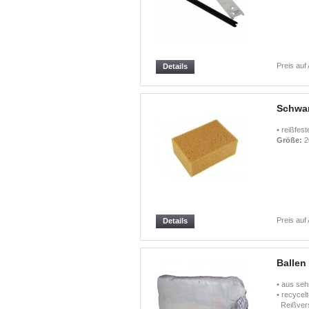
Preis auf
Details
Schw
• reißfes
Größe:
2
Preis auf
Details
Ballen
• aus se
• recycelt
Reißvers