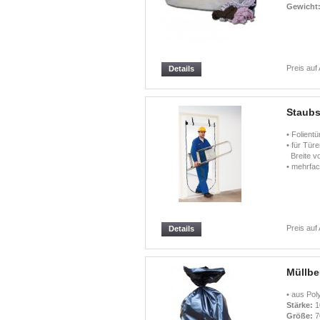
Gewicht
Preis auf
Details
Staubs
• Folient
• für Tür
Breite v
• mehrfa
Preis auf
Details
Müllbe
• aus Pol
Stärke:
1
Größe:
7