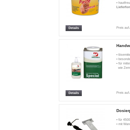
• hautfreu
Lieferfo
Preis auf
Details
Handw
• lösemit
• besonde
• für mit
wie Zeme
Preis auf
Details
Dosie
• für 450
• mit Wan