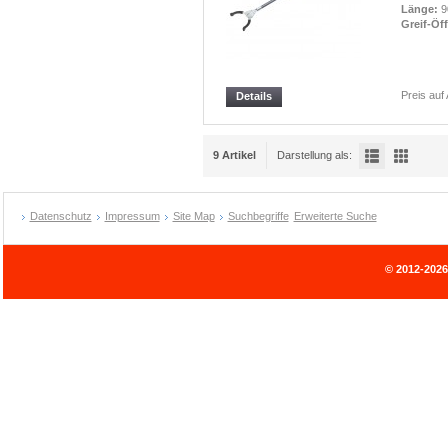
Länge:
9
Greif-Öf
Preis auf
Details
9 Artikel
Darstellung als:
Datenschutz
Impressum
Site Map
Suchbegriffe
Erweiterte Suche
© 2012-202