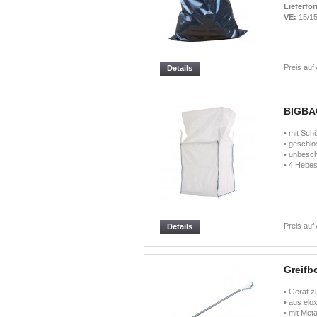
Lieferfo
VE:
15/1
Preis auf
Details
BIGBAG
• mit Sc
• geschl
• unbesch
• 4 Hebes
Preis auf
Details
Greifb
• Gerät zu
• aus elo
• mit Meta