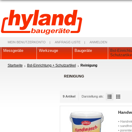
MEIN BENUTZERKONTO
ANFRAGE-LISTE
ANMELDEN
Messgeräte
Werkzeuge
Baugeräte
Bst-Einricht
Schutzartike
Startseite
Bst-Einrichtung + Schutzartikel
Reinigung
REINIGUNG
9 Artikel
Darstellung als:
Handw
• Handrein
• sandfrei
• porenti