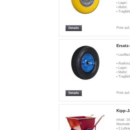
• Lager:
• Maße:
• Tragfähi
Preis auf
Details
Ersatz
• Lauffläc
• Radkörp
• Lager:
• Maße:
• Tragfähi
Preis auf
Details
Kipp-J
Inhalt: 
Maximale
• 2 Luftr