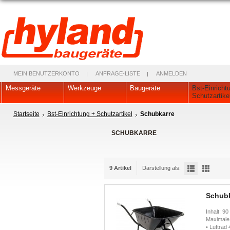
MEIN BENUTZERKONTO
ANFRAGE-LISTE
ANMELDEN
Messgeräte
Werkzeuge
Baugeräte
Bst-Einricht
Schutzartike
Startseite
Bst-Einrichtung + Schutzartikel
Schubkarre
SCHUBKARRE
9 Artikel
Darstellung als:
Schubk
Inhalt: 9
Maximale
• Luftrad 