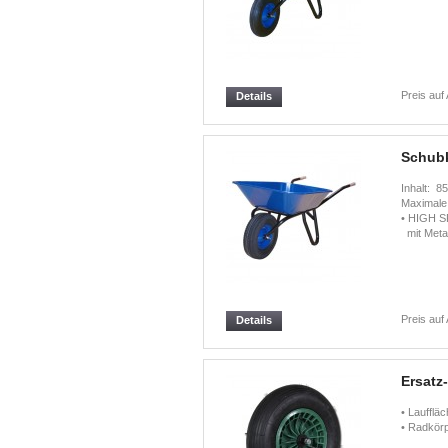
Preis auf
Details
Schub
Inhalt: 8
Maximale
• HIGH SP
mit Metal
Preis auf
Details
Ersatz
• Lauffläc
• Radkörp