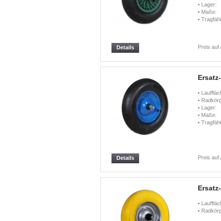
• Lager:
• Maße:
• Tragfähi
Preis auf
Details
Ersatz
• Lauffläc
• Radkörp
• Lager:
• Maße:
• Tragfähi
Preis auf
Details
Ersatz
• Lauffläc
• Radkörp