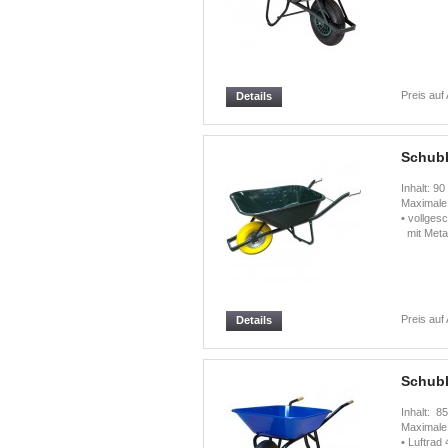
Preis auf
Details
Schubk
Inhalt: 9
Maximale
• vollges
mit Metal
Preis auf
Details
Schubk
Inhalt: 8
Maximale
• Luftrad