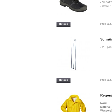
• Schaft
• Weite: 1
Preis auf
Details
Schnür
• VE: paa
Preis auf
Details
Regenj
Norm:
Material:
Wassersä