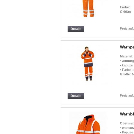
Farbe:
Größe:
Preis auf
Details
Warnpa
Material:
•
atmung
• kapuze
• Farbe: 
Größe:
M
Preis auf
Details
Warnbl
Obermate
•
wasser
• Kapuze 