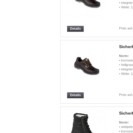
• integri
• Weite: 1
Preis auf
Details
Sicher
Norm:
• korrosi
• hellgrau
• integri
• Weite: 1
Preis auf
Details
Sicher
Norm:
• webpelz
• korrosi