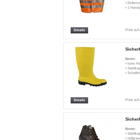
• Reflexs
• 1 Handy
Preis auf
Details
Sicher
Norm:
• hohe Fl
• Stahlka
• Schafth
Preis auf
Details
Sicher
Norm:
• Stahlka
• hellgra