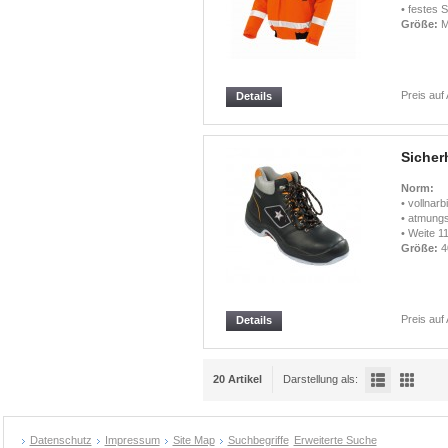
• festes 
Größe:
M
Preis auf
Details
Sicher
Norm:
• vollnarb
• atmungs
• Weite 1
Größe:
4
Preis auf
Details
20 Artikel
Darstellung als:
Datenschutz
Impressum
Site Map
Suchbegriffe
Erweiterte Suche