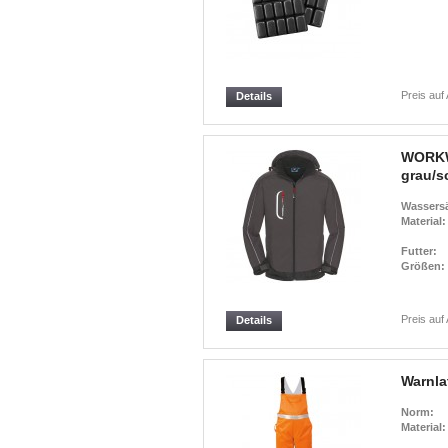
Preis auf
Details
WORKW
grau/s
Wassersä
Material:
Futter:
Größen:
Preis auf
Details
Warnla
Norm:
Material: