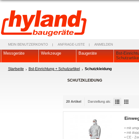
MEIN BENUTZERKONTO
ANFRAGE-LISTE
ANMELDEN
Messgeräte
Werkzeuge
Baugeräte
Bst-Einricht
Schutzartike
Startseite
Bst-Einrichtung + Schutzartikel
Schutzkleidung
SCHUTZKLEIDUNG
20 Artikel
Darstellung als:
Einweg
• mit umg
• mit dop
• CE - Zert