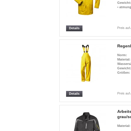
Gewicht
•
atmungs
Preis auf
Details
Regenl
Norm:
Material:
Wassersä
Gewicht
Größen:
Preis auf
Details
Arbeit
grau/s
Material: