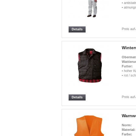
• antistat
• atmungs
Preis auf
Details
Winter
Obermate
Wattieru
Futter:
• hoher K
• rot / sc
Preis auf
Details
Warnw
Norm:
Material:
Farbe: