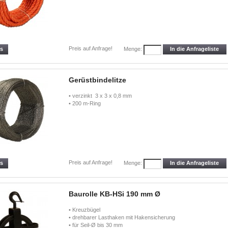
Preis auf Anfrage!
ls
In die Anfrageliste
Menge:
Gerüstbindelitze
• verzinkt 3 x 3 x 0,8 mm
• 200 m-Ring
Preis auf Anfrage!
ls
In die Anfrageliste
Menge:
Baurolle KB-HSi 190 mm Ø
• Kreuzbügel
• drehbarer Lasthaken mit Hakensicherung
• für Seil-Ø bis 30 mm