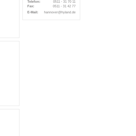
Telefon:
0511 - 31 70 11
Fax:
0511 - 31 42 77
E-Mail:
hannover@hyland.de