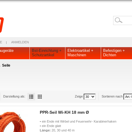
E
ANMELDEN
ugeräte
Bst-Einrichtung +
Elektroartikel +
Befestigen +
Schutzartikel
Maschinen
Dichten
Seile
Darstellung als:
Zeige
Sortieren nach
PPR-Seil Wi-KH 18 mm Ø
• ein Ende mit Wirbel und Feuerwehr- Karabinerhaken
• ein Ende glatt
Länge:
20, 30 und 40 m