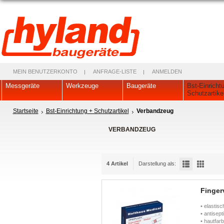
MEIN BENUTZERKONTO
ANFRAGE-LISTE
ANMELDEN
Messgeräte
Werkzeuge
Baugeräte
Bst-Einricht
Schutzartike
Startseite
Bst-Einrichtung + Schutzartikel
Verbandzeug
VERBANDZEUG
4 Artikel
Darstellung als:
Finger
• elasti
• antisep
• hautfa