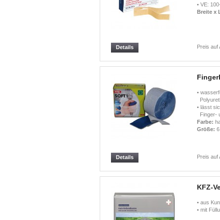
• VE: 10
Breite x
Preis auf
Details
Finger
• wasserf
Polyuret
• lässt si
Finger- 
Farbe:
ha
Größe:
6
Preis auf
Details
KFZ-V
• aus Kun
• mit Fül