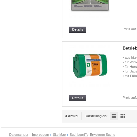
Preis auf
Details
Betrie
• aus hit
• für Ver
• für Her
• für Baus
• mit Fül
Preis auf
Details
4 Artikel
Darstellung als:
Datenschutz
Impressum
Site Map
Suchbegriffe
Erweiterte Suche