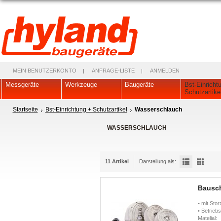
MEIN BENUTZERKONTO
ANFRAGE-LISTE
ANMELDEN
Messgeräte
Werkzeuge
Baugeräte
Bst-Einricht
Schutzartike
Startseite
Bst-Einrichtung + Schutzartikel
Wasserschlauch
WASSERSCHLAUCH
11 Artikel
Darstellung als:
Bausch
• mit Sto
• Betrieb
Matelial: