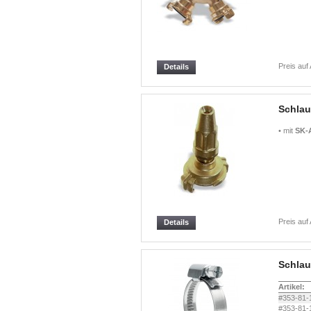
Preis auf
Details
Schla
• mit
SK-
Preis auf
Details
Schla
Artikel:
#353-81-
#353-81-