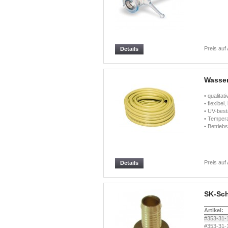
Preis auf
Details
Wasser
• qualita
• flexibel
• UV-best
• Tempera
• Betrieb
Preis auf
Details
SK-Sch
Artikel:
#353-31-
#353-31-