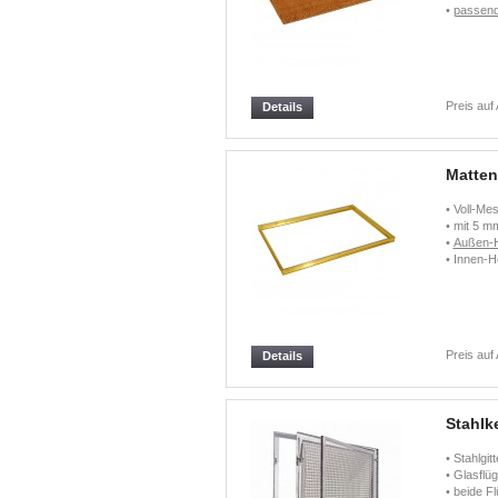
•
passend
Preis auf
Details
Matte
• Voll-M
• mit 5 m
•
Außen-
• Innen-
Preis auf
Details
Stahlke
• Stahlgi
• Glasflü
• beide 