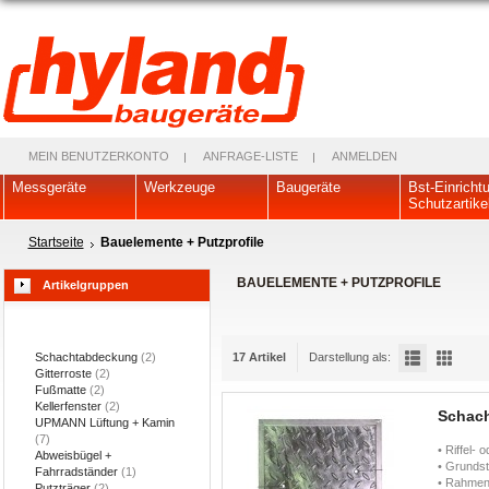
MEIN BENUTZERKONTO
ANFRAGE-LISTE
ANMELDEN
Messgeräte
Werkzeuge
Baugeräte
Bst-Einricht
Schutzartike
Startseite
Bauelemente + Putzprofile
BAUELEMENTE + PUTZPROFILE
Artikelgruppen
Schachtabdeckung
(2)
17 Artikel
Darstellung als:
Gitterroste
(2)
Fußmatte
(2)
Kellerfenster
(2)
Schach
UPMANN Lüftung + Kamin
(7)
• Riffel- 
Abweisbügel +
• Grunds
Fahrradständer
(1)
• Rahme
Putzträger
(2)