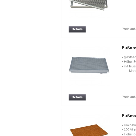
Preis auf
Details
Fußabs
• glasfas
• Höhe: 
• mit feu
Maschen
Preis auf
Details
Fußmat
• Kokosve
• 100 % r
• Höhe: 