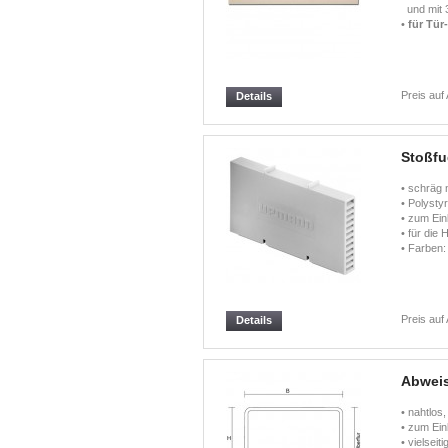
und mit 3
•
für Tür
Preis auf
Details
Stoßfu
• schräg 
• Polystyr
• zum Ein
• für die
• Farben:
Preis auf
Details
Abweis
• nahtlos
• zum Ein
• vielsei