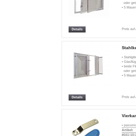
oder getr
• 5 Mauer
Preis auf
Details
Stahlke
• Stahlgi
• Glasflü
• beide 
oder getr
• 5 Mauer
Preis auf
Details
Vierka
• passend
Artikel:
#641-10-