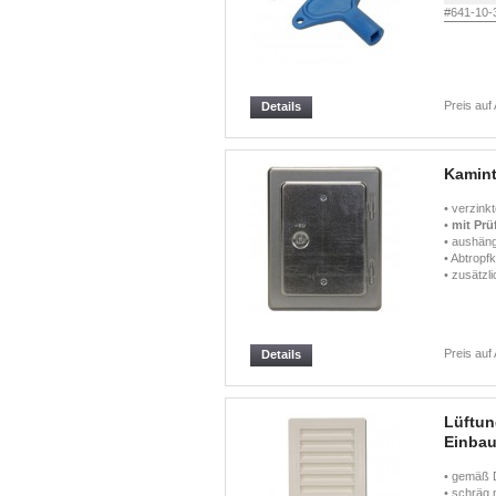
#641-10-
Preis auf
Details
Kamint
• verzink
•
mit Prü
• aushäng
• Abtropf
• zusätzl
Preis auf
Details
Lüftun
Einbau
• gemäß 
• schräg 