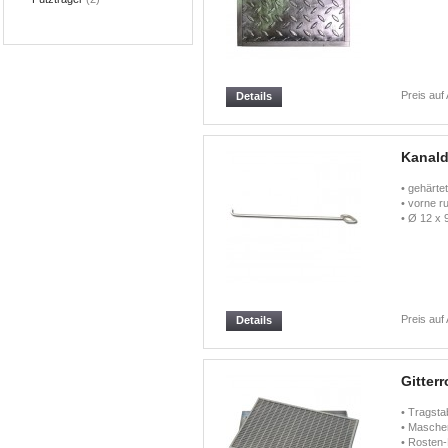
Preis auf
Details
Kanald
• gehärte
• vorne r
• Ø 12 x
Preis auf
Details
Gitterr
• Tragst
• Masche
• Rosten