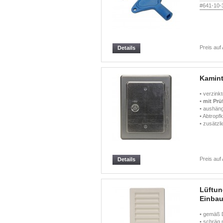
#641-10-
Preis auf
Details
Kamint
• verzink
•
mit Prü
• aushäng
• Abtropf
• zusätzl
Preis auf
Details
Lüftun
Einbau
• gemäß 
• schräg 