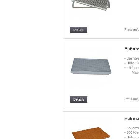
Preis auf
Details
Fußabs
• glasfas
• Höhe: 
• mit feu
Maschen
Preis auf
Details
Fußmat
• Kokosve
• 100 % r
• Höhe: 