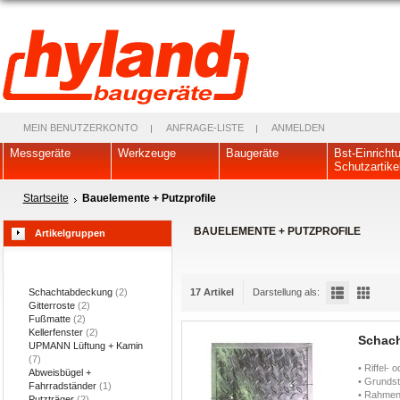
MEIN BENUTZERKONTO
ANFRAGE-LISTE
ANMELDEN
Messgeräte
Werkzeuge
Baugeräte
Bst-Einricht
Schutzartike
Startseite
Bauelemente + Putzprofile
BAUELEMENTE + PUTZPROFILE
Artikelgruppen
Schachtabdeckung
(2)
17 Artikel
Darstellung als:
Gitterroste
(2)
Fußmatte
(2)
Kellerfenster
(2)
Schach
UPMANN Lüftung + Kamin
(7)
• Riffel- 
Abweisbügel +
• Grunds
Fahrradständer
(1)
• Rahme
Putzträger
(2)