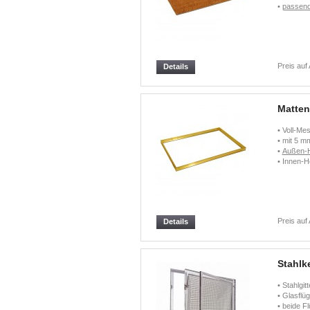
•
passend
Preis auf
Details
Matte
• Voll-M
• mit 5 m
•
Außen-
• Innen-
Preis auf
Details
Stahlke
• Stahlgi
• Glasflü
• beide 