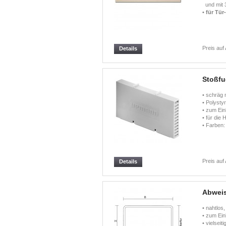
und mit 3
•
für Tür
Preis auf
Details
Stoßfu
• schräg 
• Polystyr
• zum Ein
• für die
• Farben:
Preis auf
Details
Abweis
• nahtlos
• zum Ein
• vielsei