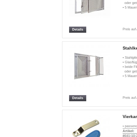
oder getr
• 5 Mauer
Preis auf
Details
Stahlke
• Stahlgi
• Glasflü
• beide 
oder getr
• 5 Mauer
Preis auf
Details
Vierka
• passend
Artikel:
#641-10-