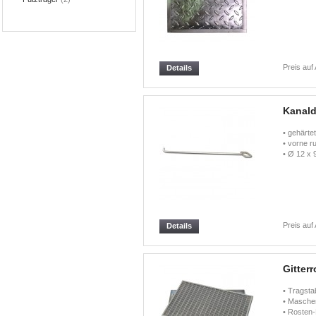
Preis auf
Details
Kanald
• gehärte
• vorne r
• Ø 12 x
Preis auf
Details
Gitterr
• Tragst
• Masche
• Rosten