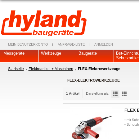
MEIN BENUTZERKONTO
ANFRAGE-LISTE
ANMELDEN
Messgeräte
Werkzeuge
Baugeräte
Bst-Einricht
Schutzartike
Startseite
Elektroartikel + Maschinen
FLEX-Elektrowerkzeuge
FLEX-ELEKTROWERKZEUGE
1 Artikel
Darstellung als:
FLEX E
• mit Sch
• Schutzh