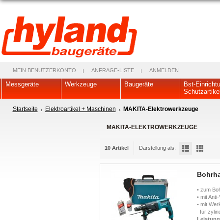
MEIN BENUTZERKONTO
ANFRAGE-LISTE
ANMELDEN
Messgeräte
Werkzeuge
Baugeräte
Bst-Einricht
Schutzartike
Startseite
Elektroartikel + Maschinen
MAKITA-Elektrowerkzeuge
MAKITA-ELEKTROWERKZEUGE
10 Artikel
Darstellung als:
Bohrh
• zum Bo
• mit Ant
• mit We
für zylin
Leistun