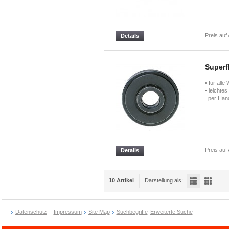
Preis auf
Details
Superf
• für alle
• leichte
per Hand
Preis auf
Details
10 Artikel
Darstellung als:
Datenschutz
Impressum
Site Map
Suchbegriffe
Erweiterte Suche