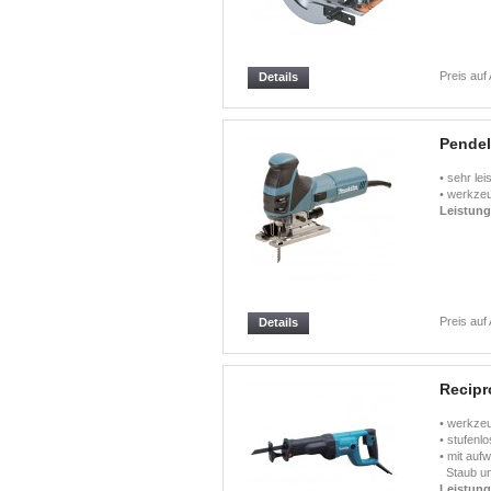
Preis auf
Details
Pendel
• sehr le
• werkzeu
Leistun
Preis auf
Details
Recipr
• werkzeu
• stufenl
• mit auf
Staub un
Leistun