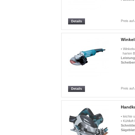
Preis auf
Details
Winkel
• Winkels
harten Ba
Leistun
Scheibe
Preis auf
Details
Handkr
• leichte
• Kühlluft 
Schnittle
Sägeblat