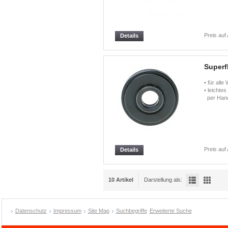
Preis auf
Details
Superf
• für alle
• leichte
per Hand
Preis auf
Details
10 Artikel
Darstellung als:
Datenschutz
Impressum
Site Map
Suchbegriffe
Erweiterte Suche