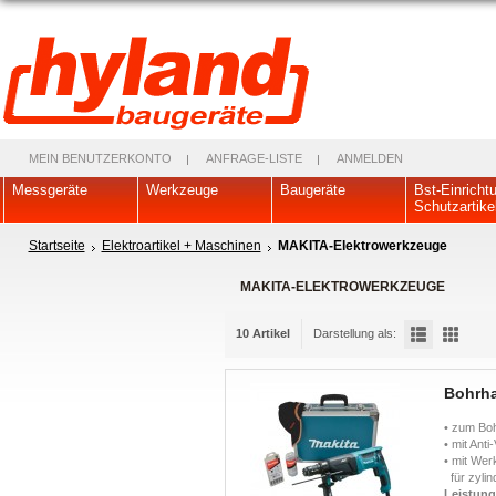
MEIN BENUTZERKONTO
ANFRAGE-LISTE
ANMELDEN
Messgeräte
Werkzeuge
Baugeräte
Bst-Einricht
Schutzartike
Startseite
Elektroartikel + Maschinen
MAKITA-Elektrowerkzeuge
MAKITA-ELEKTROWERKZEUGE
10 Artikel
Darstellung als:
Bohrh
• zum Bo
• mit Ant
• mit We
für zylin
Leistun