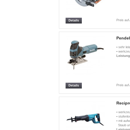
Preis auf
Details
Pendel
• sehr le
• werkzeu
Leistun
Preis auf
Details
Recipr
• werkzeu
• stufenl
• mit auf
Staub un
Leistun