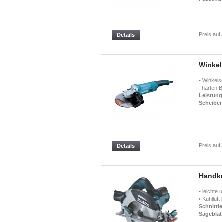
Preis auf
Details
Winkel
• Winkels
harten Ba
Leistun
Scheibe
Preis auf
Details
Handkr
• leichte
• Kühlluft 
Schnittle
Sägeblat