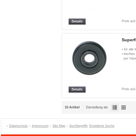
Preis auf
Details
Superf
• für alle
• leichte
per Hand
Preis auf
Details
10 Artikel
Darstellung als:
Datenschutz
Impressum
Site Map
Suchbegriffe
Erweiterte Suche