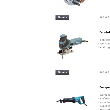
Preis auf
Details
Pendel
• sehr le
• werkzeu
Leistun
Preis auf
Details
Recipr
• werkzeu
• stufenl
• mit auf
Staub un
Leistun