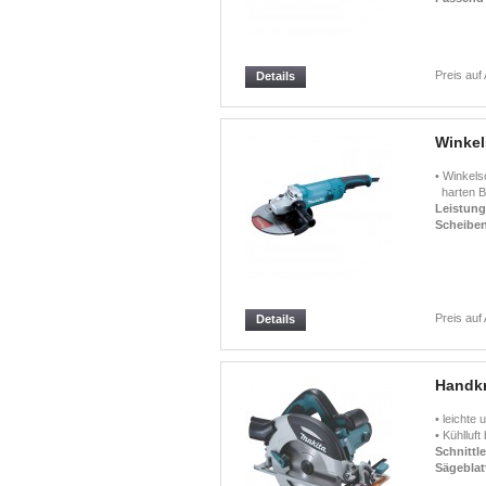
Preis auf
Details
Winkel
• Winkels
harten Ba
Leistun
Scheibe
Preis auf
Details
Handkr
• leichte
• Kühlluft 
Schnittle
Sägeblat