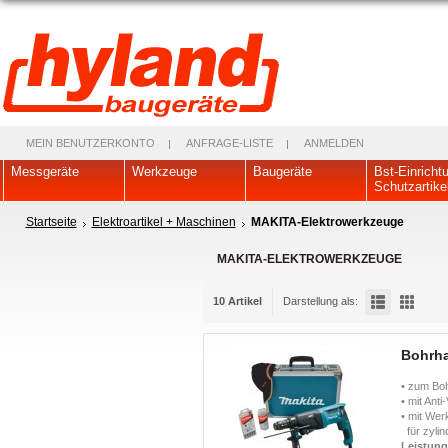
MEIN BENUTZERKONTO
ANFRAGE-LISTE
ANMELDEN
Messgeräte
Werkzeuge
Baugeräte
Bst-Einricht
Schutzartike
Startseite
Elektroartikel + Maschinen
MAKITA-Elektrowerkzeuge
MAKITA-ELEKTROWERKZEUGE
10 Artikel
Darstellung als:
Bohrh
• zum Bo
• mit Ant
• mit We
für zylin
Leistun