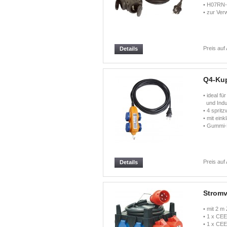
• H07RN-
• zur Ver
Preis auf
Details
Q4-Kup
• ideal fü
und Indus
• 4 sprit
• mit ein
• Gummi
Preis auf
Details
Stromve
• mit 2 m 
• 1 x CEE
• 1 x CEE