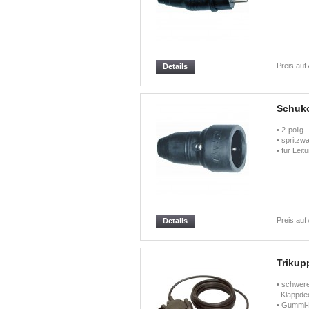
Preis auf
Details
Schuk
• 2-pol
• spritzw
• für Lei
Preis auf
Details
Trikup
• schwere
Klappdec
• Gummi-