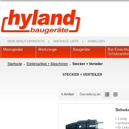
MEIN BENUTZERKONTO
ANFRAGE-LISTE
ANMELDEN
Messgeräte
Werkzeuge
Baugeräte
Bst-Einricht
Schutzartike
Startseite
Elektroartikel + Maschinen
Stecker + Verteiler
STECKER + VERTEILER
5 Artikel
Darstellung als:
Schuk
• 2-pol
• spritzw
• für Lei