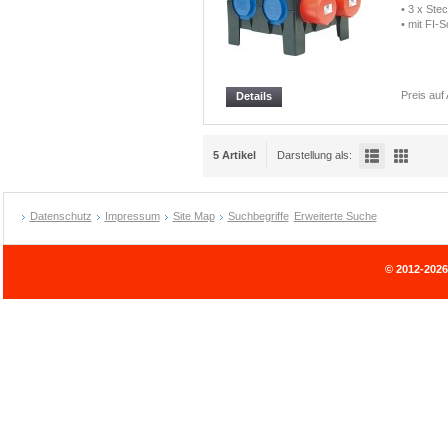
• 3 x Ste
• mit FI-S
Preis auf
Details
5 Artikel
Darstellung als:
Datenschutz
Impressum
Site Map
Suchbegriffe
Erweiterte Suche
© 2012-202