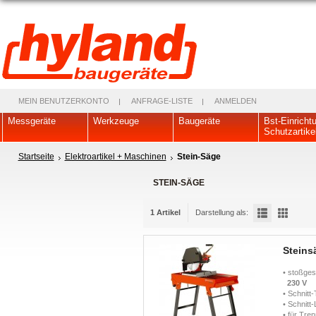
MEIN BENUTZERKONTO
ANFRAGE-LISTE
ANMELDEN
Messgeräte
Werkzeuge
Baugeräte
Bst-Einricht
Schutzartike
Startseite
Elektroartikel + Maschinen
Stein-Säge
STEIN-SÄGE
1 Artikel
Darstellung als:
Stein
• stoßge
230 V 
• Schnitt
• Schnitt
• für Tre