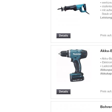
• werkzeu
• stufenl
• mit auf
Staub un
Leistun
Preis auf
Details
Akku-
• Akku-Bo
• Elektro
• Ladezei
Akkuspa
Akkukapa
Preis auf
Details
Bohrer