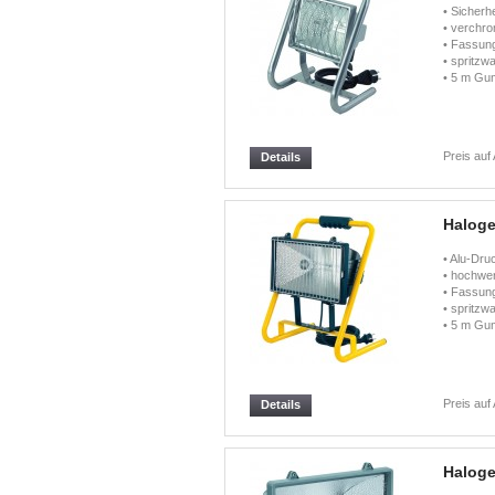
• Sicherh
• verchro
• Fassun
• spritzw
• 5 m Gu
Preis auf
Details
Haloge
• Alu-Dru
• hochwer
• Fassun
• spritzw
• 5 m Gu
Preis auf
Details
Haloge