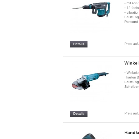
• mit Ant
• 12-fach
• vibrati
Leistun
Passend 
Preis auf
Details
Winkel
• Winkels
harten Ba
Leistun
Scheibe
Preis auf
Details
Handkr