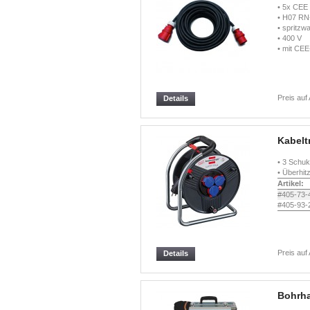
• 5x CEE
• H07 RN
• spritzw
• 400 V
• mit CE
Preis auf
Details
Kabelt
• 3 Schuk
• Überhit
Artikel:
#405-73-
#405-93-
Preis auf
Details
Bohrh