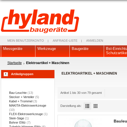
MEIN BENUTZERKONTO
ANFRAGE-LISTE
ANMELDEN
Messgeräte
Werkzeuge
Baugeräte
Bst-Einricht
Schutzartike
Startseite
Elektroartikel + Maschinen
ELEKTROARTIKEL + MASCHINEN
Artikelgruppen
Bau-Leuchte
(13)
Artikel 1 bis 30 von 79 gesamt
Stecker + Verteiler
(5)
Kabel + Trommel
(3)
MAKITA-Elektrowerkzeuge
Darstellung als:
(10)
FLEX-Elektrowerkzeuge
(1)
Stein-Säge
(1)
Bauleu
Bohrer EWz
(7)
Zubehör Hämmer EWz
(6)