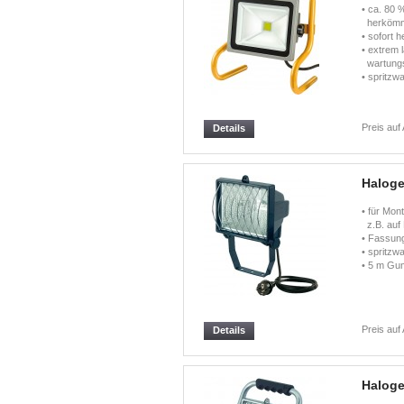
• ca. 80 
herkömml
• sofort 
• extrem 
wartungs
• spritzw
Preis auf
Details
Haloge
• für Mon
z.B. auf 
• Fassung
• spritzw
• 5 m Gu
Preis auf
Details
Haloge