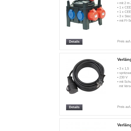
• mit 2 m 
• 1 x CEE
• 1 x CEE
• 3 x Ste
• mit FI-S
Preis auf
Details
Verlän
• 3 x 1,
• spritzw
• 230 V
• mit Sch
mit Vers
Preis auf
Details
Verlän