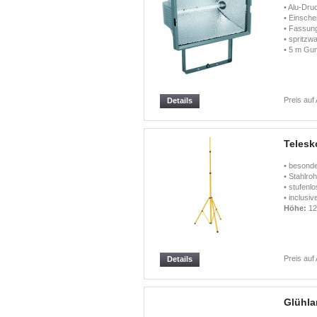
• Alu-Dr
• Einsche
• Fassun
• spritzw
• 5 m Gu
Preis auf
Details
Telesk
• besonde
• Stahlroh
• stufenl
• inclusi
Höhe:
12
Preis auf
Details
Glühla