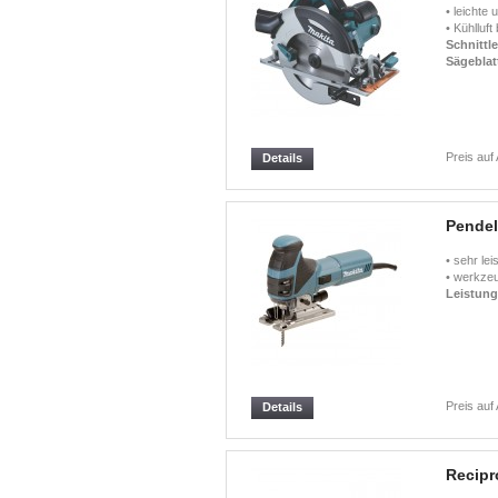
• leichte
• Kühlluft 
Schnittle
Sägeblat
Preis auf
Details
Pendel
• sehr le
• werkzeu
Leistun
Preis auf
Details
Recipr