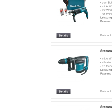
• zum Bo
• mit Ant
• mit We
für zylin
Leistun
Passend 
Preis auf
Details
Stemm
• mit Ant
• vibrati
• 12-fach
Leistun
Passend 
Preis auf
Details
Stemm