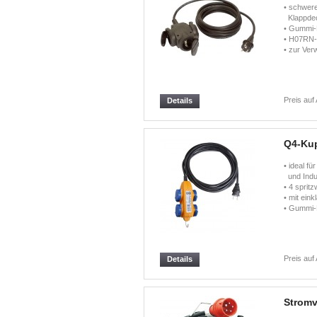
• schwere
Klappdec
• Gummi-
• H07RN-
• zur Ver
Preis auf
Details
Q4-Kup
• ideal fü
und Indus
• 4 sprit
• mit ein
• Gummi
Preis auf
Details
Stromve