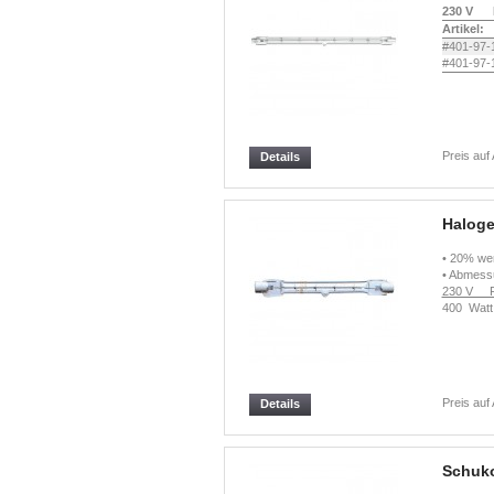
230 V F
Artikel:
#401-97-
#401-97-
Preis auf
Details
Halog
• 20% we
• Abmess
230 V F
400 Watt
Preis auf
Details
Schuk