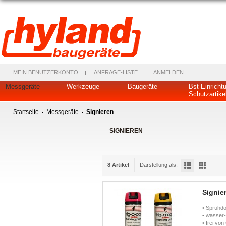
MEIN BENUTZERKONTO
ANFRAGE-LISTE
ANMELDEN
Messgeräte
Werkzeuge
Baugeräte
Bst-Einricht
Schutzartike
Startseite
Messgeräte
Signieren
SIGNIEREN
8 Artikel
Darstellung als:
Signie
• Sprühdo
• wasser-
• frei vo