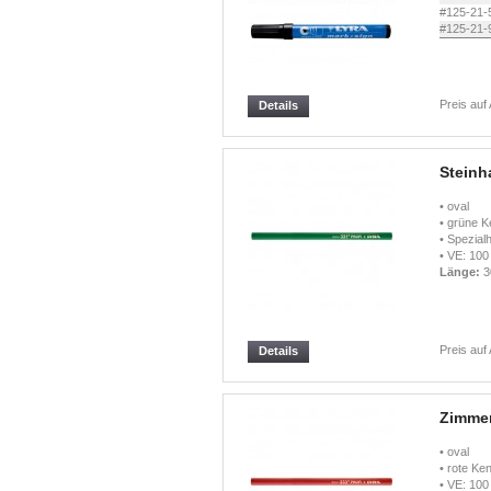
#125-21-
#125-21-
Preis auf
Details
Steinha
• oval
• grüne 
• Spezial
• VE: 100
Länge:
3
Preis auf
Details
Zimmer
• oval
• rote Ke
• VE: 100