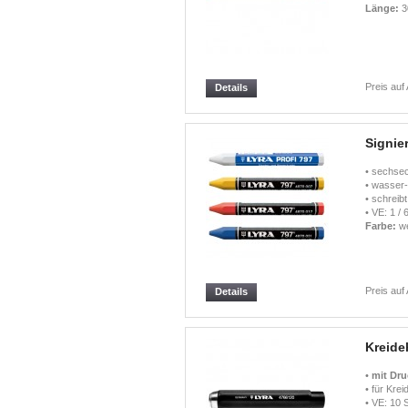
Länge:
3
Preis auf
Details
Signie
• sechse
• wasser-
• schreib
• VE: 1 / 
Farbe:
we
Preis auf
Details
Kreide
•
mit Dr
• für Kre
• VE: 10 