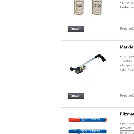
• Umweltn
Farbe:
we
Preis auf
Details
Markie
• zum prä
exakter 
• langanh
• der Mark
Preis auf
Details
Filzma
• permane
Artikel:
#125-21-