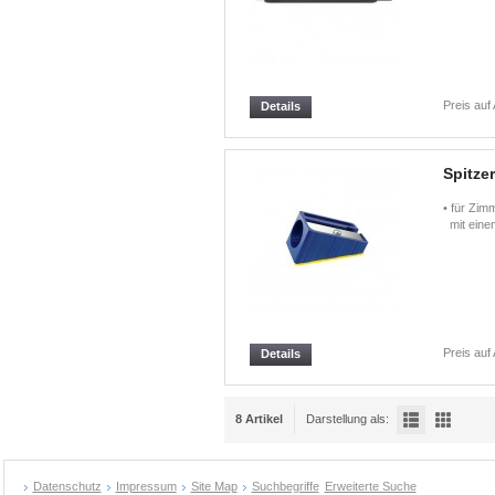
Preis auf
Details
Spitze
• für Zim
mit eine
Preis auf
Details
8 Artikel
Darstellung als:
Datenschutz
Impressum
Site Map
Suchbegriffe
Erweiterte Suche