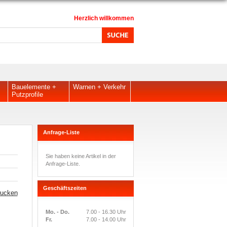
Herzlich willkommen
Bauelemente +
Warnen + Verkehr
Putzprofile
Anfrage-Liste
Sie haben keine Artikel in der
Anfrage-Liste.
Geschäftszeiten
rucken
Mo. - Do.
7.00 - 16.30 Uhr
Fr.
7.00 - 14.00 Uhr