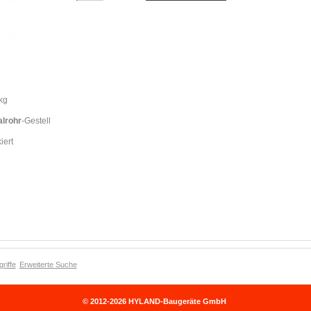
kg
lrohr
-Gestell
iert
riffe
Erweiterte Suche
© 2012-2026 HYLAND-Baugeräte GmbH