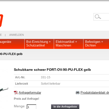
E
ANMELDEN
ugeräte
Bst-Einrichtung +
Elektroartikel +
Befestigen +
Schutzartikel
Maschinen
Dichten
90-PU-FLEX gelb
Schubkarre schwer FORT-OV-90-PU-FLEX gelb
Art.-Nr.
331-15
Lieferzeit
Sofort lieferbar
Anfrageformular
Produktdatenblatt d
Preis auf Anfrage!
Menge:
In die Anfrageliste