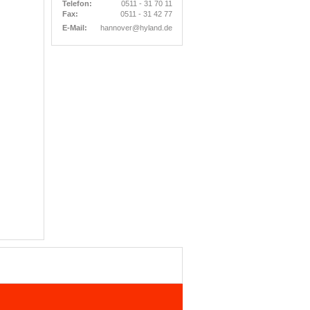
Telefon:
0511 - 31 70 11
Fax:
0511 - 31 42 77
E-Mail:
hannover@hyland.de