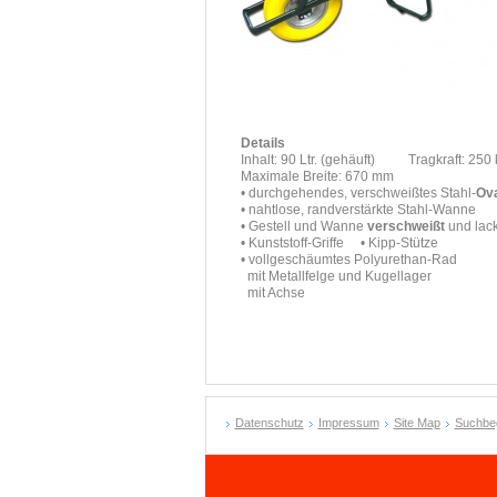
Details
Inhalt: 90 Ltr. (gehäuft) Tragkraft: 250 
Maximale Breite: 670 mm
• durchgehendes, verschweißtes Stahl-
Ova
• nahtlose, randverstärkte Stahl-Wanne
• Gestell und Wanne
verschweißt
und lack
• Kunststoff-Griffe • Kipp-Stütze
• vollgeschäumtes Polyurethan-Rad
mit Metallfelge und Kugellager
mit Achse
Datenschutz
Impressum
Site Map
Suchbeg