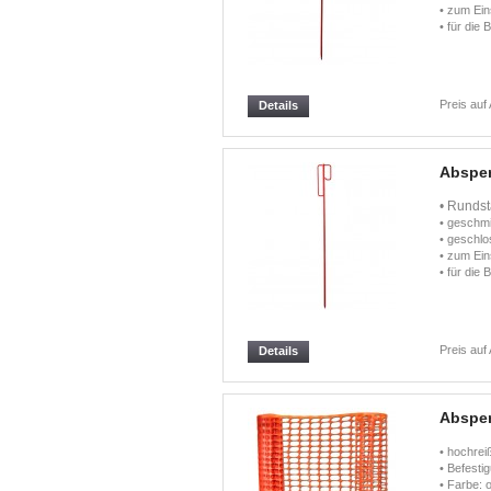
• zum Ei
• für die
Preis auf
Details
Absper
• Rundst
• geschmi
• geschlo
• zum Ei
• für die
Preis auf
Details
Absper
• hochrei
• Befesti
• Farbe: 