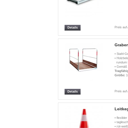
Preis auf
Details
Graben
• Stahl-G
• Holzbel
rundum be
• Gemäß 
Tragfähig
Größe:
1
Preis auf
Details
Leitkeg
• flexible
• tagleuc
• rot-weiß