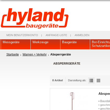
MEIN BENUTZERKONTO
ANFRAGE-LISTE
ANMELDEN
Messgeräte
Werkzeuge
Baugeräte
Bst-Einricht
Schutzartike
Startseite
Warnen + Verkehr
Absperrgeräte
ABSPERRGERÄTE
8 Artikel
Darstellung als:
Absper
• Bausta
• geschmi
• geschlo