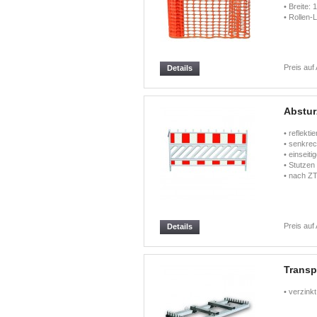
• Breite: 
• Rollen-
Preis auf
Details
Abstur
• reflekt
• senkrec
• einseiti
• Stutzen
• nach Z
Preis auf
Details
Transp
• verzink