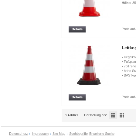
Höhe:
35
Preis auf
Details
Leitke
• Kegelkö
• Fußplat
• voll ref
• hohe St
• BAST-ge
Preis auf
Details
8 Artikel
Darstellung als:
Datenschutz
Impressum
Site Map
Suchbegriffe
Erweiterte Suche