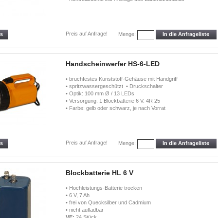
Preis auf Anfrage!
ls
In die Anfrageliste
Menge:
Handscheinwerfer HS-6-LED
• bruchfestes Kunststoff-Gehäuse mit Handgriff
• spritzwassergeschützt • Druckschalter
• Optik: 100 mm Ø / 13 LEDs
• Versorgung: 1 Blockbatterie 6 V. 4R 25
• Farbe: gelb oder schwarz, je nach Vorrat
Preis auf Anfrage!
ls
In die Anfrageliste
Menge:
Blockbatterie HL 6 V
• Hochleistungs-Batterie trocken
• 6 V, 7 Ah
• frei von Quecksilber und Cadmium
• nicht aufladbar
VE:
24 Stück