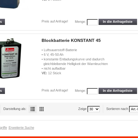
Preis auf Anfrage!
ls
In die Anfrageliste
Menge:
Blockbatterie KONSTANT 45
• Luftsauerstoff-Batterie
• 6 V, 45-50 Ah
• konstante Entladungskurve und dadurch
gleichbleibende Helligkeit der Warnleuchten
• nicht aufladbar
VE:
12 Stück
Preis auf Anfrage!
ls
In die Anfrageliste
Menge:
Darstellung als:
Zeige
Sortieren nach
riffe
Erweiterte Suche