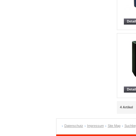
Detai
Detai
4 Artikel
Datenschutz
Impressum
Site Map
Suchbeg