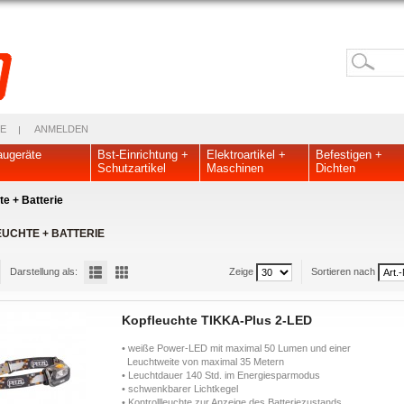
E
ANMELDEN
ugeräte
Bst-Einrichtung +
Elektroartikel +
Befestigen +
Schutzartikel
Maschinen
Dichten
e + Batterie
UCHTE + BATTERIE
Darstellung als:
Zeige
Sortieren nach
Kopfleuchte TIKKA-Plus 2-LED
• weiße Power-LED mit maximal 50 Lumen und einer
Leuchtweite von maximal 35 Metern
• Leuchtdauer 140 Std. im Energiesparmodus
• schwenkbarer Lichtkegel
• Kontrollleuchte zur Anzeige des Batteriezustands