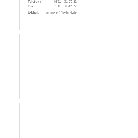
Telefon:
0511 - 31 70 11
Fax:
0511 - 31 42 77
E-Mail:
hannover@hyland.de