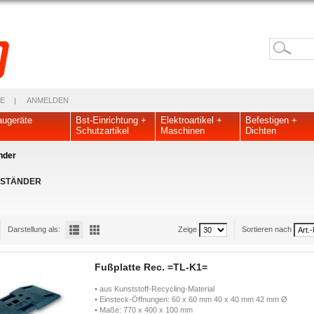
E
ANMELDEN
ugeräte
Bst-Einrichtung +
Elektroartikel +
Befestigen +
Schutzartikel
Maschinen
Dichten
nder
-STÄNDER
Darstellung als:
Zeige
Sortieren nach
Fußplatte Rec. =TL-K1=
• aus Kunststoff-Recycling-Material
• Einsteck-Öffnungen: 60 x 60 mm 40 x 40 mm 42 mm Ø
• Maße: 770 x 400 x 100 mm