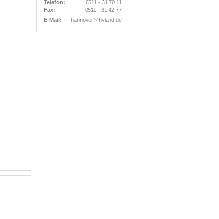
Telefon:
0511 - 31 70 11
Fax:
0511 - 31 42 77
E-Mail:
hannover@hyland.de