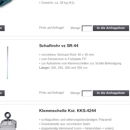
• Gewicht: ca. 28 kg (K1)
Preis auf Anfrage!
ls
In die Anfrageliste
Menge:
Schaftrohr vz SR-44
• verzinktes Vierkant-Rohr 40 x 40 mm
• zum Einstecken in Fußplatte FP
• zur Aufnahme von Klemmschellen zur Schild-Befestigung
Länge:
200, 250, 300 und 350 cm
Preis auf Anfrage!
ls
In die Anfrageliste
Menge:
Klemmschelle Kst. KKS-4244
• schlagzähes und witterungsbeständiges Polyamid
• Gewindeteile aus verzinktem Stahl
• doppelseitig klemmend (vorn + hinten/oben + unten)