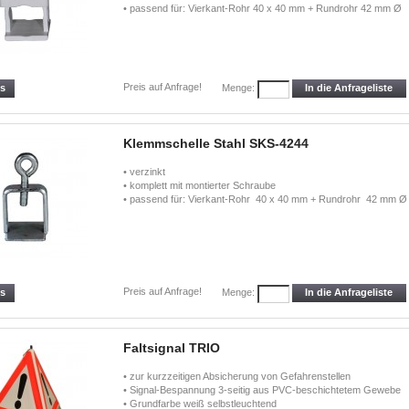
• passend für: Vierkant-Rohr 40 x 40 mm + Rundrohr 42 mm Ø
Preis auf Anfrage!
ls
In die Anfrageliste
Menge:
Klemmschelle Stahl SKS-4244
• verzinkt
• komplett mit montierter Schraube
• passend für: Vierkant-Rohr 40 x 40 mm + Rundrohr 42 mm Ø
Preis auf Anfrage!
ls
In die Anfrageliste
Menge:
Faltsignal TRIO
• zur kurzzeitigen Absicherung von Gefahrenstellen
• Signal-Bespannung 3-seitig aus PVC-beschichtetem Gewebe
• Grundfarbe weiß selbstleuchtend