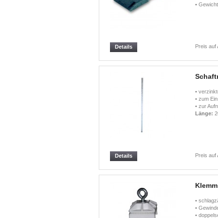
• Gewicht
Preis auf
Details
Schaft
• verzink
• zum Ein
• zur Auf
Länge:
2
Preis auf
Details
Klemms
• schlagz
• Gewinde
• doppels