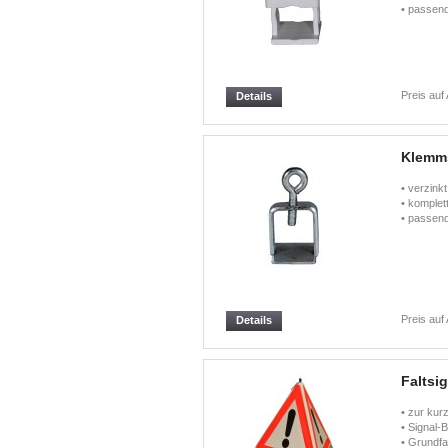
• passend
Preis auf
Details
Klemms
• verzinkt
• komplet
• passen
Preis auf
Details
Faltsi
• zur kur
• Signal
• Grundfa