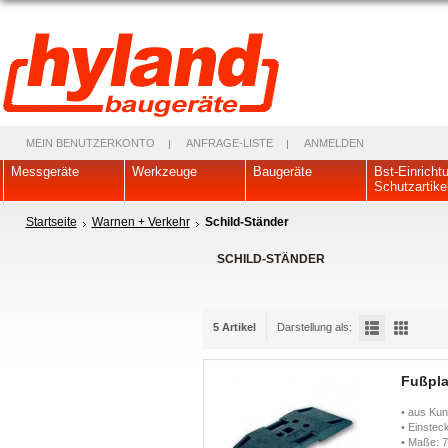
MEIN BENUTZERKONTO
ANFRAGE-LISTE
ANMELDEN
Messgeräte
Werkzeuge
Baugeräte
Bst-Einricht
Schutzartike
Startseite
Warnen + Verkehr
Schild-Ständer
SCHILD-STÄNDER
5 Artikel
Darstellung als:
Fußpla
• aus Kun
• Einste
• Maße: 