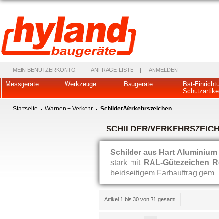
MEIN BENUTZERKONTO
ANFRAGE-LISTE
ANMELDEN
Messgeräte
Werkzeuge
Baugeräte
Bst-Einricht
Schutzartike
Startseite
Warnen + Verkehr
Schilder/Verkehrszeichen
SCHILDER/VERKEHRSZEIC
Schilder aus Hart-Aluminium
stark mit
RAL-Gütezeichen Re
beidseitigem Farbauftrag gem.
Artikel 1 bis 30 von 71 gesamt