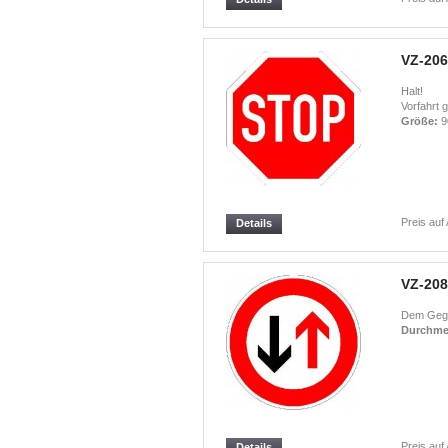
VZ-206
Halt!
Vorfahrt 
Größe:
9
Preis auf
Details
VZ-208
Dem Gege
Durchme
Preis auf
Details