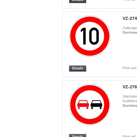
VZ-274
Zulässige
Durchme
Preis auf
Details
VZ-276
Überholve
Kraftfahrz
Durchme
Preis auf
Details