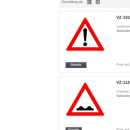
Darstellung als:
VZ-101
Gefahrens
Seitenlä
Preis auf
Details
VZ-112
Unebene 
Seitenlä
Preis auf
Details