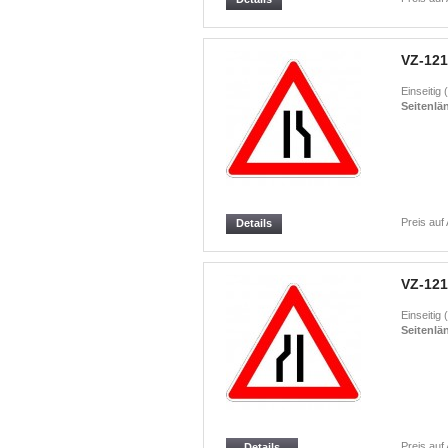
VZ-121
Einseitig
Seitenlä
Preis auf
Details
VZ-121
Einseitig
Seitenlä
Preis auf
Details