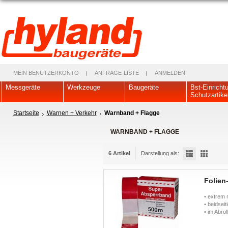
MEIN BENUTZERKONTO
ANFRAGE-LISTE
ANMELDEN
Messgeräte
Werkzeuge
Baugeräte
Bst-Einricht
Schutzartike
Startseite
Warnen + Verkehr
Warnband + Flagge
WARNBAND + FLAGGE
6 Artikel
Darstellung als:
Folien
• extrem 
• beidseit
• im Abrol