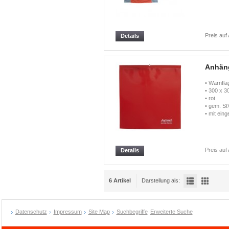
Preis auf
Details
Anhän
• Warnfla
• 300 x 
• rot
• gem. S
• mit ein
Preis auf
Details
6 Artikel
Darstellung als:
Datenschutz
Impressum
Site Map
Suchbegriffe
Erweiterte Suche