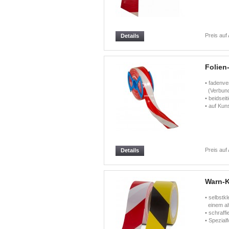
Preis auf
Details
Folien
• fadenve
(Verbundf
• beidseit
• auf Kun
Preis auf
Details
Warn-
• selbstk
einem al
• schraffi
• Spezialf