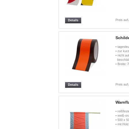
Preis auf
Details
Schild
• tagesle
• zur kur
• nicht a
beschädi
• Breite:
Preis auf
Details
Warnfl
• reißfest
• weiß-or
• 500 x 
• mit Hol