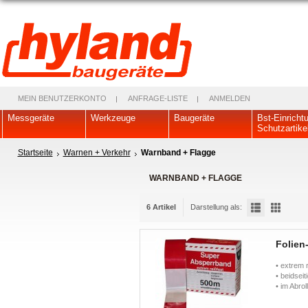
MEIN BENUTZERKONTO
ANFRAGE-LISTE
ANMELDEN
Messgeräte
Werkzeuge
Baugeräte
Bst-Einricht
Schutzartike
Startseite
Warnen + Verkehr
Warnband + Flagge
WARNBAND + FLAGGE
6 Artikel
Darstellung als:
Folien
• extrem 
• beidseit
• im Abrol