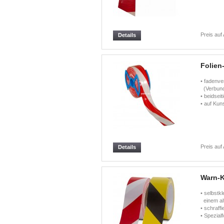
Preis auf
Details
Folien
• fadenve
(Verbundf
• beidseit
• auf Kun
Preis auf
Details
Warn-
• selbstk
einem al
• schraffi
• Spezialf