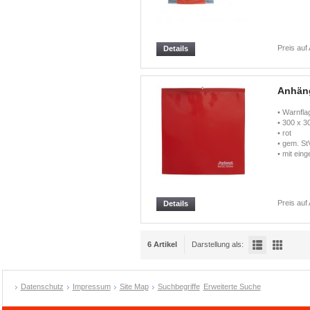
Preis auf
Details
Anhän
• Warnfla
• 300 x 
• rot
• gem. S
• mit ein
Preis auf
Details
6 Artikel
Darstellung als:
Datenschutz
Impressum
Site Map
Suchbegriffe
Erweiterte Suche