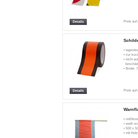
Preis auf
Details
Schild
• tagesle
• zur kur
• nicht a
beschädi
• Breite:
Preis auf
Details
Warnfl
• reißfest
• weiß-or
• 500 x 
• mit Hol