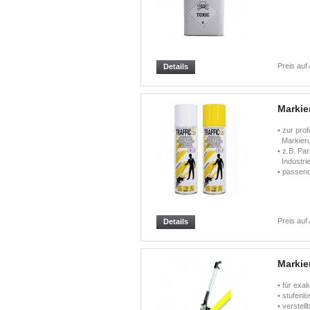
Preis auf
Details
Markie
• zur prof
Markieru
• z.B. Pa
Industrie
• passen
Preis auf
Details
Markie
• für exa
• stufenlo
• verstell