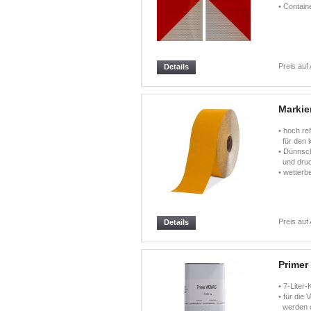
• Contai
Preis auf
Details
Markier
• hoch re
für den k
• Dünnsch
und druc
• wetterb
Preis auf
Details
Primer 
• 7-Liter-
• für die
werden ca