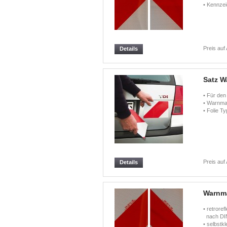
• Kennze
Preis auf
Details
Satz W
• Für den
• Warnmar
• Folie T
Preis auf
Details
Warnma
• retroref
nach DIN
• selbstk