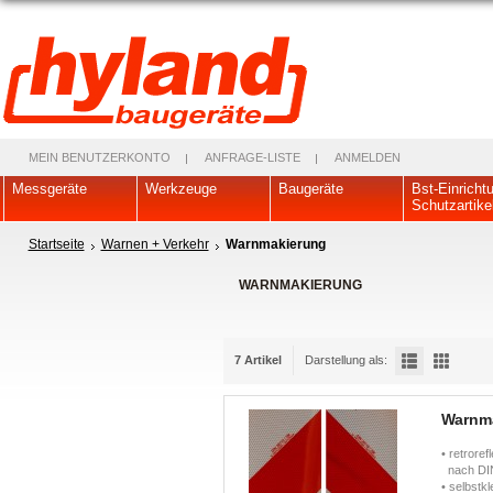
MEIN BENUTZERKONTO
ANFRAGE-LISTE
ANMELDEN
Messgeräte
Werkzeuge
Baugeräte
Bst-Einricht
Schutzartike
Startseite
Warnen + Verkehr
Warnmakierung
WARNMAKIERUNG
7 Artikel
Darstellung als:
Warnma
• retroref
nach DIN
• selbstk