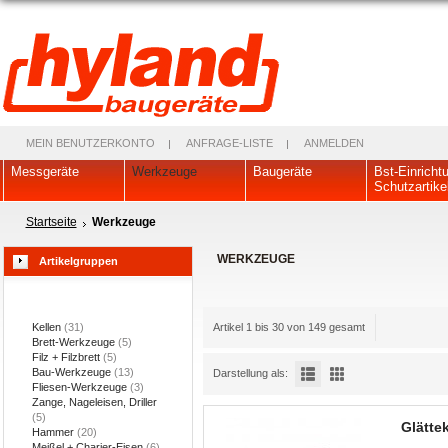
MEIN BENUTZERKONTO
ANFRAGE-LISTE
ANMELDEN
Messgeräte
Werkzeuge
Baugeräte
Bst-Einricht
Schutzartike
Startseite
Werkzeuge
WERKZEUGE
Artikelgruppen
Kellen
(31)
Artikel 1 bis 30 von 149 gesamt
Brett-Werkzeuge
(5)
Filz + Filzbrett
(5)
Bau-Werkzeuge
(13)
Darstellung als:
Fliesen-Werkzeuge
(3)
Zange, Nageleisen, Driller
(5)
Glättek
Hammer
(20)
Meißel + Charier-Eisen
(6)