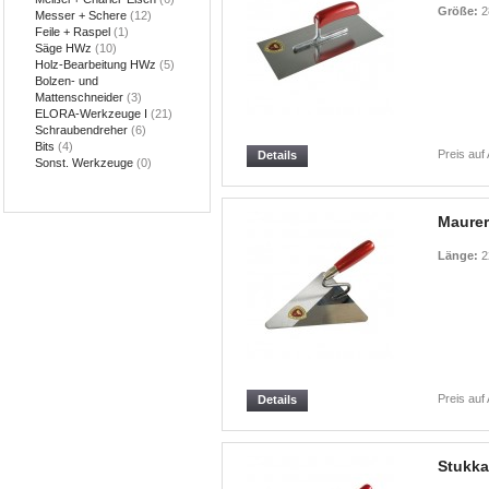
Größe:
2
Messer + Schere
(12)
Feile + Raspel
(1)
Säge HWz
(10)
Holz-Bearbeitung HWz
(5)
Bolzen- und
Mattenschneider
(3)
ELORA-Werkzeuge I
(21)
Schraubendreher
(6)
Bits
(4)
Preis auf
Details
Sonst. Werkzeuge
(0)
Maurer
Länge:
2
Preis auf
Details
Stukka