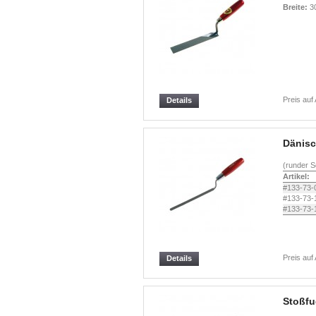
Breite:
3
Preis auf
Details
Dänisc
(runder S
Artikel:
#133-73-
#133-73-
#133-73-
Preis auf
Details
Stoßfu