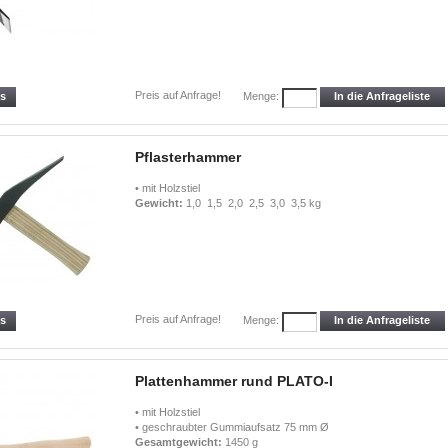
Preis auf Anfrage!
ls
In die Anfrageliste
Menge:
Pflasterhammer
• mit Holzstiel
Gewicht:
1,0 1,5 2,0 2,5 3,0 3,5 kg
Preis auf Anfrage!
ls
In die Anfrageliste
Menge:
Plattenhammer rund PLATO-I
• mit Holzstiel
• geschraubter Gummiaufsatz 75 mm Ø
Gesamtg
ewicht:
1450 g