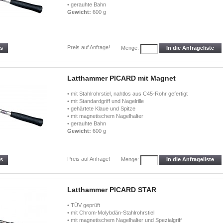
• gerauhte Bahn
Gewicht:
600 g
Preis auf Anfrage!
ls
In die Anfrageliste
Menge:
Latthammer PICARD mit Magnet
• mit Stahlrohrstiel, nahtlos aus C45-Rohr gefertigt
• mit Standardgriff und Nagelrille
• gehärtete Klaue und Spitze
• mit magnetischem Nagelhalter
• gerauhte Bahn
Gewicht:
600 g
Preis auf Anfrage!
ls
In die Anfrageliste
Menge:
Latthammer PICARD STAR
• TÜV geprüft
• mit Chrom-Molybdän-Stahlrohrstiel
• mit magnetischem Nagelhalter und Spezialgriff