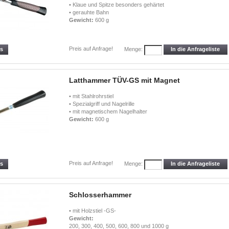
• Klaue und Spitze besonders gehärtet
• gerauhte Bahn
Gewicht:
600 g
Preis auf Anfrage!
ls
In die Anfrageliste
Menge:
Latthammer TÜV-GS mit Magnet
• mit Stahlrohrstiel
• Spezialgriff und Nagelrille
• mit magnetischem Nagelhalter
Gewicht:
600 g
Preis auf Anfrage!
ls
In die Anfrageliste
Menge:
Schlosserhammer
• mit Holzstiel -GS-
Gewicht:
200, 300, 400, 500, 600, 800 und 1000 g