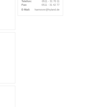
Telefon:
0511 - 31 70 11
Fax:
0511 - 31 42 77
E-Mail:
hannover@hyland.de