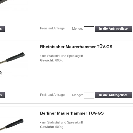
Preis auf Anfrage!
ls
In die Anfrageliste
Menge:
Rheinischer Maurerhammer TÜV-GS
• mit Stahlstiel und Spezialgriff
Gewicht:
600 g
Preis auf Anfrage!
ls
In die Anfrageliste
Menge:
Berliner Maurerhammer TÜV-GS
• mit Stahlstiel und Spezialgriff
Gewicht:
600 g