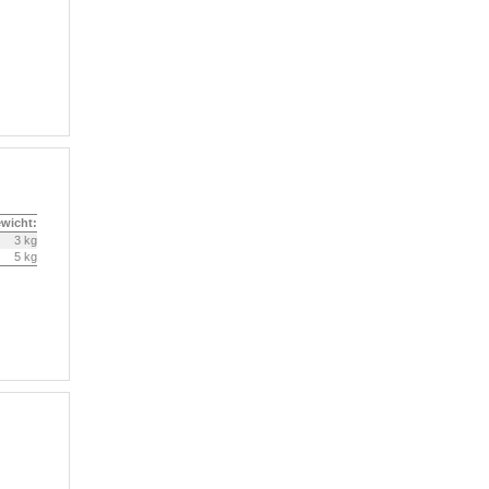
wicht:
3 kg
5 kg