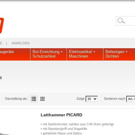
E
ANMELDEN
ugeräte
Bst-Einrichtung +
Elektroartikel +
Befestigen +
Schutzartikel
Maschinen
Dichten
R
Darstellung als:
Zeige
Sortieren nach
Latthammer PICARD
• mit Stahlrohrstiel, nahtlos aus C45-Rohr gefertigt
• mit Standardgriff und Nagelrille
• gehärtete Klaue und Spitze