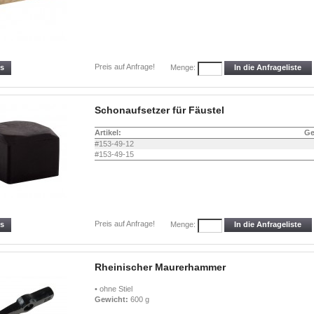
Preis auf Anfrage!
ls
In die Anfrageliste
Menge:
Schonaufsetzer für Fäustel
Artikel:
Ge
#153-49-12
#153-49-15
Preis auf Anfrage!
ls
In die Anfrageliste
Menge:
Rheinischer Maurerhammer
• ohne Stiel
Gewicht:
600 g