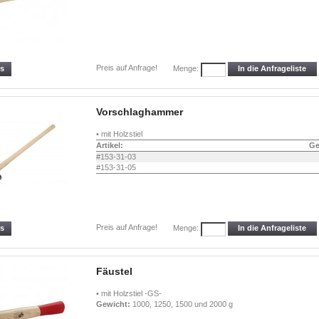
Preis auf Anfrage!
ls
In die Anfrageliste
Menge:
Vorschlaghammer
• mit Holzstiel
Artikel:
Ge
#153-31-03
#153-31-05
Preis auf Anfrage!
ls
In die Anfrageliste
Menge:
Fäustel
• mit Holzstiel -GS-
Gewicht:
1000, 1250, 1500 und 2000 g