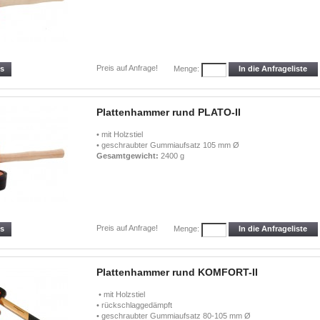
Preis auf Anfrage!
ls
In die Anfrageliste
Menge:
Plattenhammer rund PLATO-II
• mit Holzstiel
• geschraubter Gummiaufsatz 105 mm Ø
Gesamtg
ewicht:
2400 g
Preis auf Anfrage!
ls
In die Anfrageliste
Menge:
Plattenhammer rund KOMFORT-II
• mit Holzstiel
• rückschlaggedämpft
• geschraubter Gummiaufsatz 80-105 mm Ø