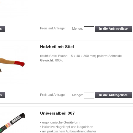
Preis auf Anfrage!
ls
In die Anfrageliste
Menge:
Holzbeil mit Stiel
(Kuhfußstiel Esche, 15 x 40 x 360 mm) polierte Schneide
Gewicht:
800 g
Preis auf Anfrage!
ls
In die Anfrageliste
Menge:
Universalbeil 907
• ergonomische Geräteform
• inklusive Nagelkopf und Nageleisen
• mit praktischem Aufbewahrungshalter