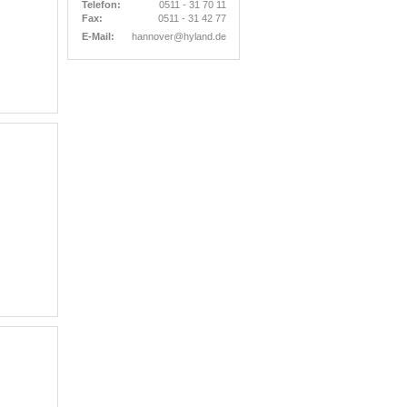
Telefon:
0511 - 31 70 11
Fax:
0511 - 31 42 77
E-Mail:
hannover@hyland.de