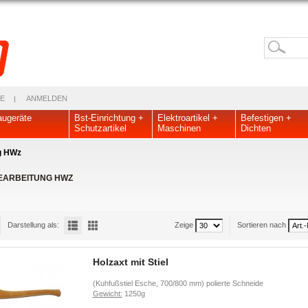
E
ANMELDEN
ugeräte
Bst-Einrichtung +
Elektroartikel +
Befestigen +
Schutzartikel
Maschinen
Dichten
g HWz
EARBEITUNG HWZ
Darstellung als:
Zeige
Sortieren nach
Holzaxt mit Stiel
(Kuhfußstiel Esche, 700/800 mm) polierte Schneide
Gewicht:
1250g