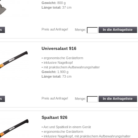
Gewicht:
800 g
Länge total:
37 cm
Preis auf Anfrage!
ls
In die Anfrageliste
Menge:
Universalaxt 916
• ergonomische Geräteform
• inklusive Nagelkopf
• mit praktischem Aufbewahrungshalter
Gewicht:
1.900 g
Länge total:
73 cm
Preis auf Anfrage!
ls
In die Anfrageliste
Menge:
Spaltaxt 926
• Axt und Spaltkeil in einem Gerät
• ergonomische Geräteform
• inklusive Nagelkopf, mit praktischem Aufbewahrungshalter