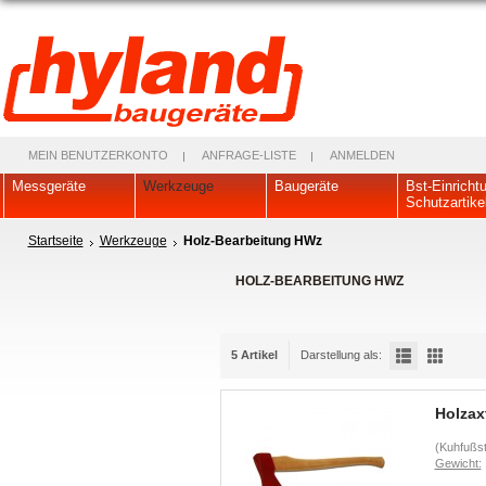
MEIN BENUTZERKONTO
ANFRAGE-LISTE
ANMELDEN
Messgeräte
Werkzeuge
Baugeräte
Bst-Einricht
Schutzartike
Startseite
Werkzeuge
Holz-Bearbeitung HWz
HOLZ-BEARBEITUNG HWZ
5 Artikel
Darstellung als:
Holzaxt
(Kuhfußst
Gewicht: