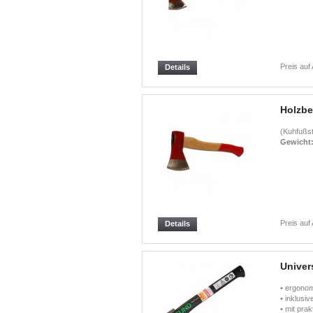
Preis auf
Details
Holzbei
(Kuhfußst
Gewicht
Preis auf
Details
Univer
• ergono
• inklusi
• mit pra