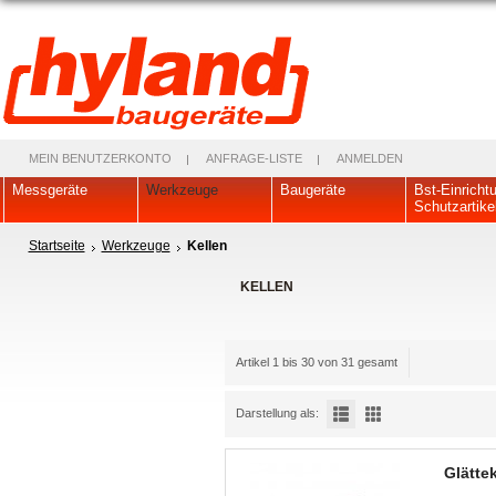
MEIN BENUTZERKONTO
ANFRAGE-LISTE
ANMELDEN
Messgeräte
Werkzeuge
Baugeräte
Bst-Einricht
Schutzartike
Startseite
Werkzeuge
Kellen
KELLEN
Artikel 1 bis 30 von 31 gesamt
Darstellung als:
Glättek