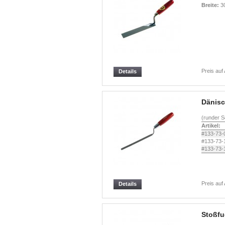
Breite:
3
Preis auf
Details
Dänisc
(runder S
Artikel:
#133-73-
#133-73-
#133-73-
Preis auf
Details
Stoßfu